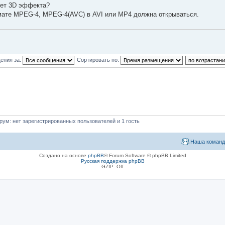
нет 3D эффекта?
ормате MPEG-4, MPEG-4(AVC) в AVI или MP4 должна открываться.
ения за:
Сортировать по:
ум: нет зарегистрированных пользователей и 1 гость
Наша команд
Создано на основе
phpBB
® Forum Software © phpBB Limited
Русская поддержка phpBB
GZIP: Off