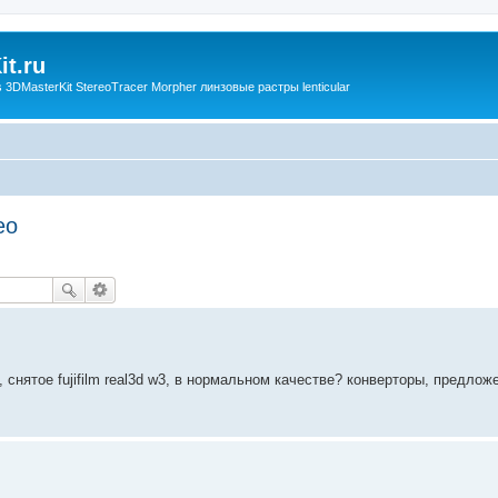
t.ru
3DMasterKit StereoTracer Morpher линзовые растры lenticular
ео
 снятое fujifilm real3d w3, в нормальном качестве? конверторы, предлож