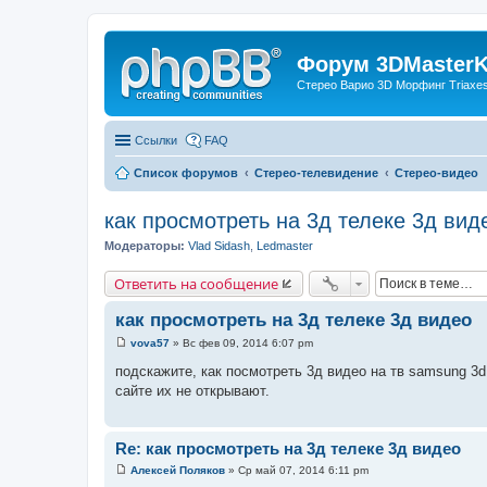
Форум 3DMasterKi
Стерео Варио 3D Морфинг Triaxes 
Ссылки
FAQ
Список форумов
Стерео-телевидение
Стерео-видео
как просмотреть на 3д телеке 3д вид
Модераторы:
Vlad Sidash
,
Ledmaster
Ответить на сообщение
как просмотреть на 3д телеке 3д видео
vova57
»
Вс фев 09, 2014 6:07 pm
С
о
подскажите, как посмотреть 3д видео на тв samsung 3d,
о
сайте их не открывают.
б
щ
е
н
и
Re: как просмотреть на 3д телеке 3д видео
е
Алексей Поляков
»
Ср май 07, 2014 6:11 pm
С