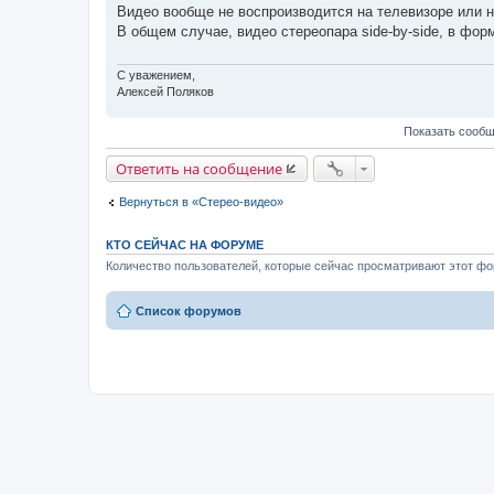
о
Видео вообще не воспроизводится на телевизоре или 
о
В общем случае, видео стереопара side-by-side, в ф
б
щ
е
н
С уважением,
и
Алексей Поляков
е
Показать сообщ
Ответить на сообщение
Вернуться в «Стерео-видео»
КТО СЕЙЧАС НА ФОРУМЕ
Количество пользователей, которые сейчас просматривают этот фор
Список форумов