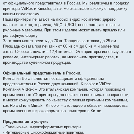
от официального представителя в России. Мы реализуем в продажу
н
и
принтеры VitRex и Kincolor, а так же оказываем широкую поддержку
е
нашим покупателям.
Наши принтеры печатают на любых видах носителей: дерево,
пластик, стекло, керамика, МДФ, ЛДСП, пенопласт, листовые и
рулонные материалы. При этом изделие может иметь прямую или
рельефную форму.
Заготовка может весить до 70 кг. Толщина заготовки до 25 см.
Площадь охвата при печати - от 60 кв см до 6 кв м и более под
заказ. Скорость печати – 12,4 кв м/час. Эти принтеры используются в
рекламе, интерьерных работах, на мебельном производстве, в
производстве сувенирной продукции.
Официальный представитель в России.
Компания Вега является поставщиком и официальным
представителем в России двух компаний: Kincolor и VitRex.
Компания VItRex – Это итальянская компания, которая производит
промышленные УФ-принтеры для печати на всех видах поверхности,
и может конкурировать по качеству с такими крупными компаниями,
как Roland или Mimaki. Kincolor – это лидер в области производства
промышленных широкоформатных принтеров в Китае.
Предложения и услуги:
- Сувенирные широкоформатные принтеры.
- Интерьерные широкоформатные принтеры.