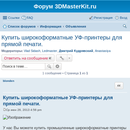
Форум 3DMasterKit.ru
Ссылки
FAQ
Регистрация
Вход
Список форумов
Информация
Объявления
ои
Купить широкоформатные УФ-принтеры для
ск
прямой печати.
Модераторы:
Vlad Sidash
,
Ledmaster
,
Дмитрий Кудрявский
,
Anastasiya
Ответить на сообщение
1 сообщение • Страница
1
из
1
blonden
Цитата
Купить широкоформатные УФ-принтеры для
прямой печати.
Ср июн 26, 2013 4:56 pm
С
о
о
б
щ
У нас Вы можете купить промышленные широкоформатные принтеры
е