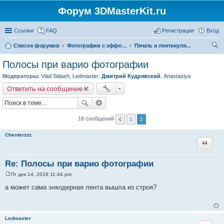
Форум 3DMasterKit.ru
Ссылки
FAQ
Регистрация
Вход
Список форумов
Фотографии с эффектом стерео, варио, 3D, анимации, морфинга
Печать и лентикулярные растры
ои
Полосы при варио фотографии
ск
Модераторы:
Vlad Sidash
,
Ledmaster
,
Дмитрий Кудрявский
,
Anastasiya
Ответить на сообщение
18 сообщений
1
2
Chesterzzz
Цитата
Re: Полосы при варио фотографии
Пт дек 14, 2018 11:44 pm
С
о
а может сама энкодерная лента вышла из строя?
о
б
щ
е
н
Ledmaster
и