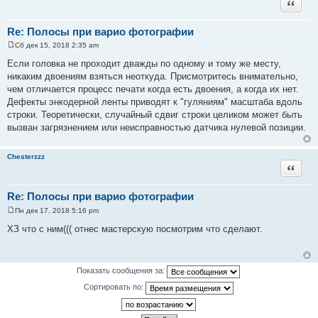
Цитата
е
Re: Полосы при варио фотографии
Сб дек 15, 2018 2:35 am
С
о
Если головка не проходит дважды по одному и тому же месту,
о
никаким двоениям взяться неоткуда. Присмотритесь внимательно,
б
щ
чем отличается процесс печати когда есть двоения, а когда их нет.
е
Дефекты энкодерной ленты приводят к "гуляниям" масштаба вдоль
н
и
строки. Теоретически, случайный сдвиг строки целиком может быть
е
вызван загрязнением или неисправностью датчика нулевой позиции.
Chesterzzz
Цитата
Re: Полосы при варио фотографии
Пн дек 17, 2018 5:16 pm
С
о
ХЗ что с ним((( отнес мастерскую посмотрим что сделают.
о
б
щ
е
н
Показать сообщения за:
и
е
Сортировать по: