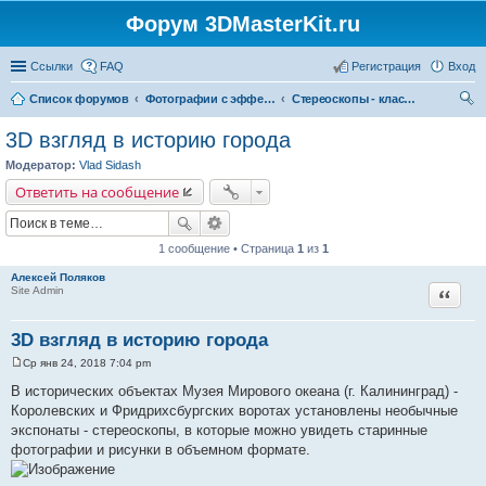
Форум 3DMasterKit.ru
Ссылки
FAQ
Регистрация
Вход
Список форумов
Фотографии с эффектом стерео, варио, 3D, анимации, морфинга
Стереоскопы - классика 3D
ои
3D взгляд в историю города
ск
Модератор:
Vlad Sidash
Ответить на сообщение
1 сообщение • Страница
1
из
1
Алексей Поляков
Цитата
Site Admin
3D взгляд в историю города
Ср янв 24, 2018 7:04 pm
С
о
В исторических объектах Музея Мирового океана (г. Калининград) -
о
Королевских и Фридрихсбургских воротах установлены необычные
б
щ
экспонаты - стереоскопы, в которые можно увидеть старинные
е
фотографии и рисунки в объемном формате.
н
и
е