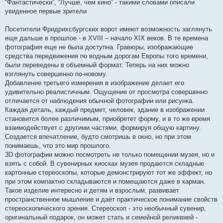
“Фантастически”, “Лучше, чем кино” - такими словами описали
увиденное первые зрители
Посетители Фридрихсбургских ворот имеют возможность заглянуть
еще дальше в прошлое - в XVIII – начало XIX веков. В те времена
фотография еще не была доступна. Гравюры, изображающие
средства передвижения по водным дорогам Европы того времени,
были переведены в объемный формат. Теперь на них можно
взглянуть совершенно по-новому.
Добавление третьего измерения в изображение делает его
удивительно реалистичным. Ощущение от просмотра совершенно
отличается от наблюдения обычной фотографии или рисунка.
Каждая деталь, каждый предмет, человек, здание в изображении
становится более различимым, приобретет форму, и в то же время
взаимодействует с другими частями, формируя общую картину.
Создается впечатление, будто смотришь в окно, но при этом
понимаешь, что это мир прошлого.
3D фотографии можно посмотреть не только помещении музея, но и
взять с собой. В сувенирных киосках музея продаются складные
картонные стереоскопы, которые демонстрируют тот же эффект, но
при этом компактно складываются и помещаются даже в карман.
Такое изделие интересно и детям и взрослым, развивает
пространственное мышление и даёт практическое понимание свойств
стереоскопического зрения. Стереоскоп - это необычный сувенир,
оригинальный подарок, он может стать и семейной реликвией -