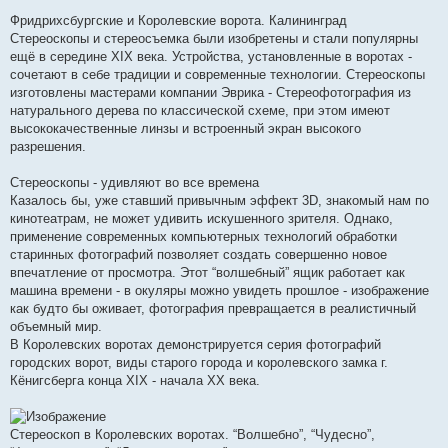
Фридрихсбургские и Королевские ворота. Калининград
Стереоскопы и стереосъемка были изобретены и стали популярны
ещё в середине XIX века. Устройства, установленные в воротах -
сочетают в себе традиции и современные технологии. Стереоскопы
изготовлены мастерами компании Эврика - Стереофотография из
натурального дерева по классической схеме, при этом имеют
высококачественные линзы и встроенный экран высокого
разрешения.
Стереоскопы - удивляют во все времена
Казалось бы, уже ставший привычным эффект 3D, знакомый нам по
кинотеатрам, не может удивить искушенного зрителя. Однако,
применение современных компьютерных технологий обработки
старинных фотографий позволяет создать совершенно новое
впечатление от просмотра. Этот “волшебный” ящик работает как
машина времени - в окуляры можно увидеть прошлое - изображение
как будто бы оживает, фотография превращается в реалистичный
объемный мир.
В Королевских воротах демонстрируется серия фотографий
городских ворот, виды старого города и королевского замка г.
Кёнигсберга конца XIX - начала XX века.
Стереоскоп в Королевских воротах. “Волшебно”, “Чудесно”,