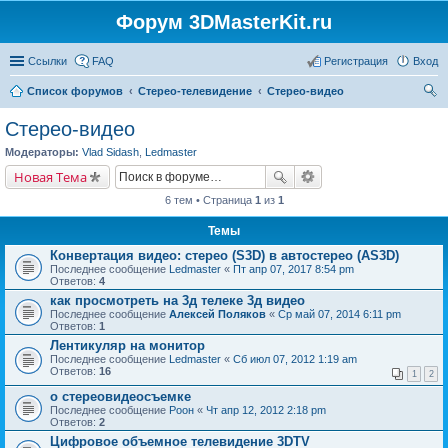
Форум 3DMasterKit.ru
Ссылки
FAQ
Регистрация
Вход
Список форумов
Стерео-телевидение
Стерео-видео
ои
Стерео-видео
ск
Модераторы:
Vlad Sidash
,
Ledmaster
Новая Тема
6 тем • Страница
1
из
1
Темы
Конвертация видео: стерео (S3D) в автостерео (AS3D)
Последнее сообщение
Ledmaster
«
Пт апр 07, 2017 8:54 pm
Ответов:
4
как просмотреть на 3д телеке 3д видео
Последнее сообщение
Алексей Поляков
«
Ср май 07, 2014 6:11 pm
Ответов:
1
Лентикуляр на монитор
Последнее сообщение
Ledmaster
«
Сб июл 07, 2012 1:19 am
Ответов:
16
1
2
о стереовидеосъемке
Последнее сообщение
Pоон
«
Чт апр 12, 2012 2:18 pm
Ответов:
2
Цифровое объемное телевидение 3DTV