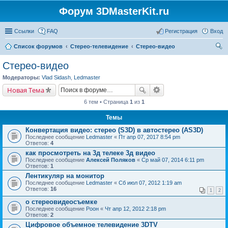
Форум 3DMasterKit.ru
Ссылки
FAQ
Регистрация
Вход
Список форумов
Стерео-телевидение
Стерео-видео
ои
Стерео-видео
ск
Модераторы:
Vlad Sidash
,
Ledmaster
Новая Тема
6 тем • Страница
1
из
1
Темы
Конвертация видео: стерео (S3D) в автостерео (AS3D)
Последнее сообщение
Ledmaster
«
Пт апр 07, 2017 8:54 pm
Ответов:
4
как просмотреть на 3д телеке 3д видео
Последнее сообщение
Алексей Поляков
«
Ср май 07, 2014 6:11 pm
Ответов:
1
Лентикуляр на монитор
Последнее сообщение
Ledmaster
«
Сб июл 07, 2012 1:19 am
Ответов:
16
1
2
о стереовидеосъемке
Последнее сообщение
Pоон
«
Чт апр 12, 2012 2:18 pm
Ответов:
2
Цифровое объемное телевидение 3DTV