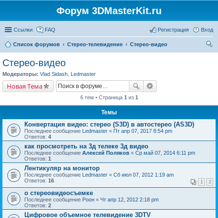
Форум 3DMasterKit.ru
Ссылки
FAQ
Регистрация
Вход
Список форумов
Стерео-телевидение
Стерео-видео
ои
Стерео-видео
ск
Модераторы:
Vlad Sidash
,
Ledmaster
Новая Тема
6 тем • Страница
1
из
1
Темы
Конвертация видео: стерео (S3D) в автостерео (AS3D)
Последнее сообщение
Ledmaster
«
Пт апр 07, 2017 8:54 pm
Ответов:
4
как просмотреть на 3д телеке 3д видео
Последнее сообщение
Алексей Поляков
«
Ср май 07, 2014 6:11 pm
Ответов:
1
Лентикуляр на монитор
Последнее сообщение
Ledmaster
«
Сб июл 07, 2012 1:19 am
Ответов:
16
1
2
о стереовидеосъемке
Последнее сообщение
Pоон
«
Чт апр 12, 2012 2:18 pm
Ответов:
2
Цифровое объемное телевидение 3DTV