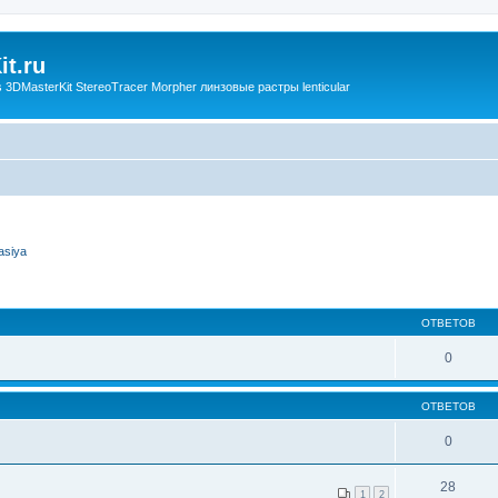
t.ru
3DMasterKit StereoTracer Morpher линзовые растры lenticular
asiya
ОТВЕТОВ
0
ОТВЕТОВ
0
28
1
2