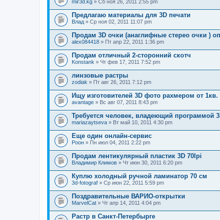
mir3d.kg
» Сб ноя 26, 2011 2:55 pm
Предлагаю материалы для 3D печати
Влад
» Ср ноя 02, 2011 11:07 pm
Продам 3D очки (анаглифные стерео очки ) о
alex084418
» Пт апр 22, 2011 1:36 pm
Продам отличный 2-сторонний скотч
Konstank
» Чт фев 17, 2011 7:52 pm
линзовые растры
zodiak
» Пт авг 26, 2011 7:12 pm
Ищу изготовителей 3D фото рахмером от 1кв.
avantage
» Вс авг 07, 2011 8:43 pm
Требуется человек, владеющий программой 3D
mariazaytseva
» Вт май 10, 2011 4:30 pm
Еще один онлайн-сервис
Pоон
» Пн июл 04, 2011 2:22 pm
Продам лентикулярный пластик 3D 70lpi
Владимир Климов
» Чт июн 30, 2011 6:20 pm
Куплю холодный ручной ламинатор 70 см
3d-fotograf
» Ср июн 22, 2011 5:59 pm
Поздравительные ВАРИО-открытки
MarvelCat
» Чт апр 14, 2011 4:04 pm
Растр в Санкт-Петербырге