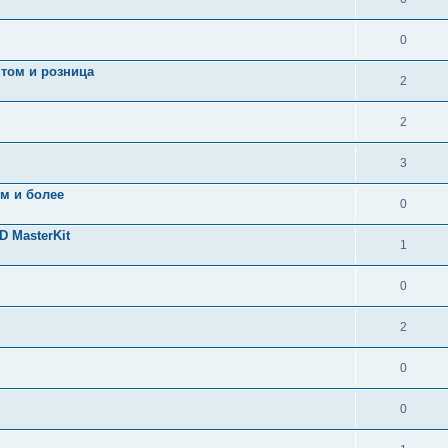
0
птом и розница
2
2
3
 м и более
0
 MasterKit
1
0
2
0
0