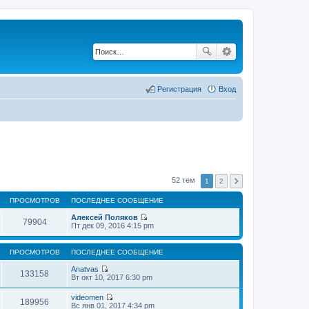
Регистрация
Вход
52 тем
1
2
ПРОСМОТРОВ
ПОСЛЕДНЕЕ СООБЩЕНИЕ
Алексей Поляков
79904
П
Пт дек 09, 2016 4:15 pm
е
р
е
ПРОСМОТРОВ
ПОСЛЕДНЕЕ СООБЩЕНИЕ
й
т
Anatvas
133158
и
П
Вт окт 10, 2017 6:30 pm
к
е
п
р
videomen
о
е
189956
П
Вс янв 01, 2017 4:34 pm
с