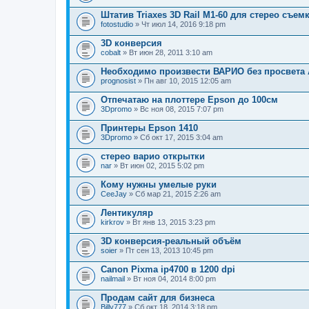
Штатив Triaxes 3D Rail M1-60 для стерео съем
fotostudio
» Чт июл 14, 2016 9:18 pm
3D конверсия
cobalt
» Вт июн 28, 2011 3:10 am
Необходимо произвести ВАРИО без просвета 
prognosist
» Пн авг 10, 2015 12:05 am
Отпечатаю на плоттере Epson до 100см
3Dpromo
» Вс ноя 08, 2015 7:07 pm
Принтеры Epson 1410
3Dpromo
» Сб окт 17, 2015 3:04 am
стерео варио открытки
nar
» Вт июн 02, 2015 5:02 pm
Кому нужны умелые руки
CeeJay
» Сб мар 21, 2015 2:26 am
Лентикуляр
kirkrov
» Вт янв 13, 2015 3:23 pm
3D конверсия-реальный объём
soier
» Пт сен 13, 2013 10:45 pm
Canon Pixma ip4700 в 1200 dpi
nailmail
» Вт ноя 04, 2014 8:00 pm
Продам сайт для бизнеса
Billy777
» Сб окт 18, 2014 3:18 pm