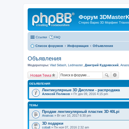
Форум 3DMasterKi
Стерео Варио 3D Морфинг Triaxes 
Ссылки
FAQ
Список форумов
Информация
Объявления
Объявления
Модераторы:
Vlad Sidash
,
Ledmaster
,
Дмитрий Кудрявский
,
Anast
Новая Тема
ОБЪЯВЛЕНИЯ
Лентикулярные 3D Дисплеи - распродажа
Алексей Поляков
» Пт дек 09, 2016 4:15 pm
ТЕМЫ
Продам лентикулярный пластик 3D 40Lpi
Anatvas
» Вт окт 10, 2017 6:30 pm
3D подарки
cobalt
» Пн ноя 07, 2016 2:32 am