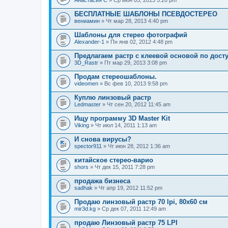
Анастасия С
» Ср июн 05, 2013 5:20 pm
БЕСПЛАТНЫЕ ШАБЛОНЫ ПСЕВДОСТЕРЕО
вениамин
» Чт мар 28, 2013 4:40 pm
Шаблоны для стерео фотографий
Alexander-1
» Пн янв 02, 2012 4:48 pm
Предлагаем растр с клеевой основой по дост
3D_Rastr
» Пт мар 29, 2013 3:08 pm
Продам стереошаблоны.
videomen
» Вс фев 10, 2013 9:58 pm
Куплю линзовый растр
Ledmaster
» Чт сен 20, 2012 11:45 am
Ищу программу 3D Master Kit
Viking
» Чт июл 14, 2011 1:13 am
И снова вирусы?
spector911
» Чт июн 28, 2012 1:36 am
китайское стерео-варио
shors
» Чт дек 15, 2011 7:28 pm
продажа бизнеса
sadhak
» Чт апр 19, 2012 11:52 pm
Продаю линзовый растр 70 lpi, 80х60 см
mir3d.kg
» Ср дек 07, 2011 12:49 am
продаю Линзовый растр 75 LPI