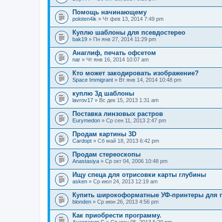
Помощь начинающему
poloten4ik
» Чт фев 13, 2014 7:49 pm
Куплю шаблоны для псевдостерео
bak19
» Пн янв 27, 2014 11:29 pm
Анаглиф, печать офсетом
nar
» Чт янв 16, 2014 10:07 am
Кто может закодировать изображение?
Space Immigrant
» Вт янв 14, 2014 10:48 pm
куплю 3д шаблоны
lavrov17
» Вс дек 15, 2013 1:31 am
Поставка линзовых растров
Eurymedon
» Ср сен 11, 2013 2:47 pm
Продам картины 3D
Cardopt
» Сб май 18, 2013 6:42 pm
Продам стереоскопы
Anastasiya
» Ср окт 04, 2006 10:48 pm
Ищу спеца для отрисовки карты глубины
asken
» Ср июл 24, 2013 12:19 am
Купить широкоформатные УФ-принтеры для п
blonden
» Ср июн 26, 2013 4:56 pm
Как приобрести программу.