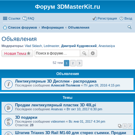
Форум 3DMasterKit.ru
Ссылки
FAQ
Регистрация
Вход
Список форумов
Информация
Объявления
ои
Объявления
ск
Модераторы:
Vlad Sidash
,
Ledmaster
,
Дмитрий Кудрявский
,
Anastasiya
Новая Тема
52 тем
1
2
Объявления
Лентикулярные 3D Дисплеи - распродажа
Последнее сообщение
Алексей Поляков
«
Пт дек 09, 2016 4:15 pm
Темы
Продам лентикулярный пластик 3D 40Lpi
Последнее сообщение
Anatvas
«
Вт окт 10, 2017 6:30 pm
3D подарки
Последнее сообщение
videomen
«
Вс янв 01, 2017 4:34 pm
Ответов:
28
1
2
Штатив Triaxes 3D Rail M1-60 для стерео съемки. Продам