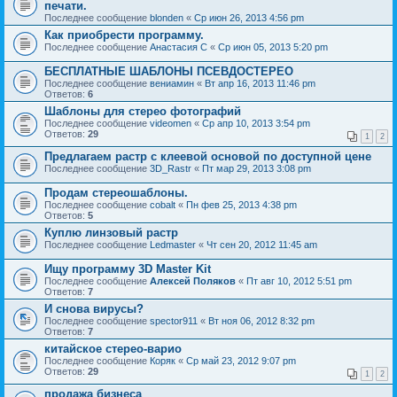
печати.
Последнее сообщение
blonden
«
Ср июн 26, 2013 4:56 pm
Как приобрести программу.
Последнее сообщение
Анастасия С
«
Ср июн 05, 2013 5:20 pm
БЕСПЛАТНЫЕ ШАБЛОНЫ ПСЕВДОСТЕРЕО
Последнее сообщение
вениамин
«
Вт апр 16, 2013 11:46 pm
Ответов:
6
Шаблоны для стерео фотографий
Последнее сообщение
videomen
«
Ср апр 10, 2013 3:54 pm
Ответов:
29
1
2
Предлагаем растр с клеевой основой по доступной цене
Последнее сообщение
3D_Rastr
«
Пт мар 29, 2013 3:08 pm
Продам стереошаблоны.
Последнее сообщение
cobalt
«
Пн фев 25, 2013 4:38 pm
Ответов:
5
Куплю линзовый растр
Последнее сообщение
Ledmaster
«
Чт сен 20, 2012 11:45 am
Ищу программу 3D Master Kit
Последнее сообщение
Алексей Поляков
«
Пт авг 10, 2012 5:51 pm
Ответов:
7
И снова вирусы?
Последнее сообщение
spector911
«
Вт ноя 06, 2012 8:32 pm
Ответов:
7
китайское стерео-варио
Последнее сообщение
Коряк
«
Ср май 23, 2012 9:07 pm
Ответов:
29
1
2
продажа бизнеса