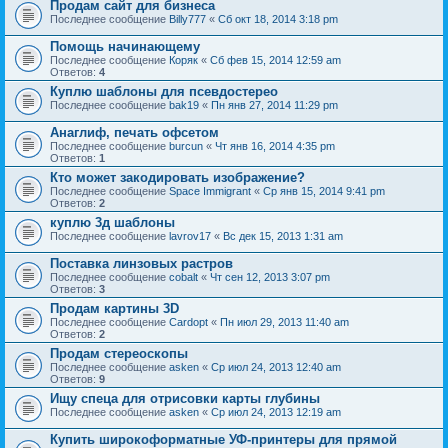
Продам сайт для бизнеса
Последнее сообщение
Billy777
«
Сб окт 18, 2014 3:18 pm
Помощь начинающему
Последнее сообщение
Коряк
«
Сб фев 15, 2014 12:59 am
Ответов:
4
Куплю шаблоны для псевдостерео
Последнее сообщение
bak19
«
Пн янв 27, 2014 11:29 pm
Анаглиф, печать офсетом
Последнее сообщение
burcun
«
Чт янв 16, 2014 4:35 pm
Ответов:
1
Кто может закодировать изображение?
Последнее сообщение
Space Immigrant
«
Ср янв 15, 2014 9:41 pm
Ответов:
2
куплю 3д шаблоны
Последнее сообщение
lavrov17
«
Вс дек 15, 2013 1:31 am
Поставка линзовых растров
Последнее сообщение
cobalt
«
Чт сен 12, 2013 3:07 pm
Ответов:
3
Продам картины 3D
Последнее сообщение
Cardopt
«
Пн июл 29, 2013 11:40 am
Ответов:
2
Продам стереоскопы
Последнее сообщение
asken
«
Ср июл 24, 2013 12:40 am
Ответов:
9
Ищу спеца для отрисовки карты глубины
Последнее сообщение
asken
«
Ср июл 24, 2013 12:19 am
Купить широкоформатные УФ-принтеры для прямой