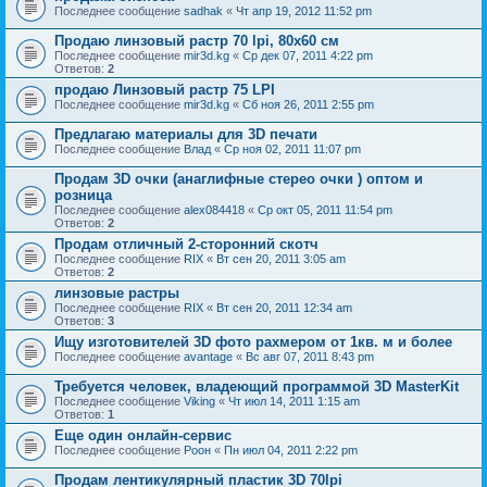
Последнее сообщение
sadhak
«
Чт апр 19, 2012 11:52 pm
Продаю линзовый растр 70 lpi, 80х60 см
Последнее сообщение
mir3d.kg
«
Ср дек 07, 2011 4:22 pm
Ответов:
2
продаю Линзовый растр 75 LPI
Последнее сообщение
mir3d.kg
«
Сб ноя 26, 2011 2:55 pm
Предлагаю материалы для 3D печати
Последнее сообщение
Влад
«
Ср ноя 02, 2011 11:07 pm
Продам 3D очки (анаглифные стерео очки ) оптом и
розница
Последнее сообщение
alex084418
«
Ср окт 05, 2011 11:54 pm
Ответов:
2
Продам отличный 2-сторонний скотч
Последнее сообщение
RIX
«
Вт сен 20, 2011 3:05 am
Ответов:
2
линзовые растры
Последнее сообщение
RIX
«
Вт сен 20, 2011 12:34 am
Ответов:
3
Ищу изготовителей 3D фото рахмером от 1кв. м и более
Последнее сообщение
avantage
«
Вс авг 07, 2011 8:43 pm
Требуется человек, владеющий программой 3D MasterKit
Последнее сообщение
Viking
«
Чт июл 14, 2011 1:15 am
Ответов:
1
Еще один онлайн-сервис
Последнее сообщение
Pоон
«
Пн июл 04, 2011 2:22 pm
Продам лентикулярный пластик 3D 70lpi