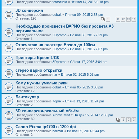
Последнее сообщение
fotostudio
«
Чт июл 14, 2016 9:18 pm
3D конверсия
Последнее сообщение
cobalt
«
Пн ноя 09, 2015 2:53 pm
Ответов:
196
1
...
11
12
13
14
Необходимо произвести ВАРИО без просвета А3
вертикальное
Последнее сообщение
3Dpromo
«
Вс ноя 08, 2015 7:29 pm
Ответов:
1
Отпечатаю на плоттере Epson до 100см
Последнее сообщение
3Dpromo
«
Вс ноя 08, 2015 7:07 pm
Принтеры Epson 1410
Последнее сообщение
3Dpromo
«
Сб окт 17, 2015 3:04 am
стерео варио открытки
Последнее сообщение
nar
«
Вт июн 02, 2015 5:02 pm
Кому нужны умелые руки
Последнее сообщение
cobalt
«
Вт май 05, 2015 3:08 pm
Ответов:
12
Лентикуляр
Последнее сообщение
Коряк
«
Вт янв 13, 2015 11:24 pm
Ответов:
2
3D конверсия-реальный объём
Последнее сообщение
Atomic Mist
«
Пн дек 15, 2014 12:06 pm
Ответов:
39
1
2
3
Canon Pixma ip4700 в 1200 dpi
Последнее сообщение
nailmail
«
Вс ноя 09, 2014 5:44 pm
Ответов:
2