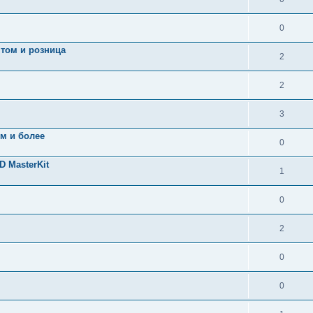
0
птом и розница
2
2
3
 м и более
0
 MasterKit
1
0
2
0
0