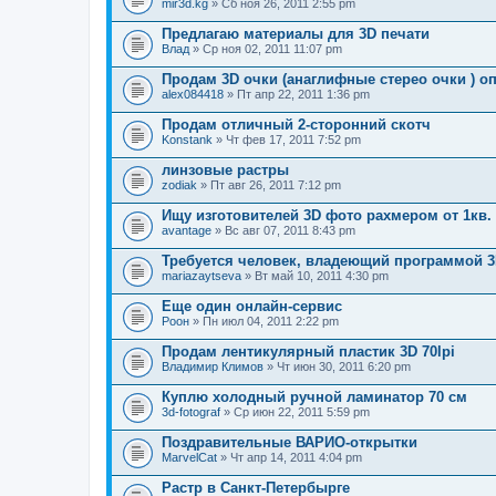
mir3d.kg
» Сб ноя 26, 2011 2:55 pm
Предлагаю материалы для 3D печати
Влад
» Ср ноя 02, 2011 11:07 pm
Продам 3D очки (анаглифные стерео очки ) о
alex084418
» Пт апр 22, 2011 1:36 pm
Продам отличный 2-сторонний скотч
Konstank
» Чт фев 17, 2011 7:52 pm
линзовые растры
zodiak
» Пт авг 26, 2011 7:12 pm
Ищу изготовителей 3D фото рахмером от 1кв.
avantage
» Вс авг 07, 2011 8:43 pm
Требуется человек, владеющий программой 3D
mariazaytseva
» Вт май 10, 2011 4:30 pm
Еще один онлайн-сервис
Pоон
» Пн июл 04, 2011 2:22 pm
Продам лентикулярный пластик 3D 70lpi
Владимир Климов
» Чт июн 30, 2011 6:20 pm
Куплю холодный ручной ламинатор 70 см
3d-fotograf
» Ср июн 22, 2011 5:59 pm
Поздравительные ВАРИО-открытки
MarvelCat
» Чт апр 14, 2011 4:04 pm
Растр в Санкт-Петербырге