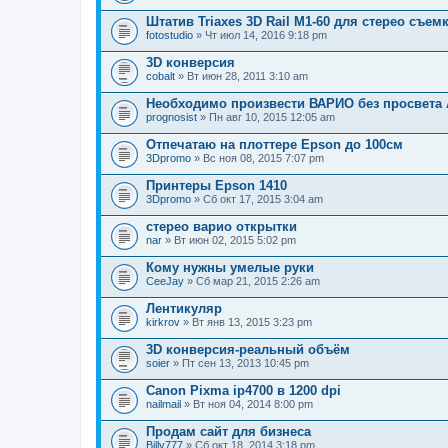
Штатив Triaxes 3D Rail M1-60 для стерео съем
fotostudio
» Чт июл 14, 2016 9:18 pm
3D конверсия
cobalt
» Вт июн 28, 2011 3:10 am
Необходимо произвести ВАРИО без просвета 
prognosist
» Пн авг 10, 2015 12:05 am
Отпечатаю на плоттере Epson до 100см
3Dpromo
» Вс ноя 08, 2015 7:07 pm
Принтеры Epson 1410
3Dpromo
» Сб окт 17, 2015 3:04 am
стерео варио открытки
nar
» Вт июн 02, 2015 5:02 pm
Кому нужны умелые руки
CeeJay
» Сб мар 21, 2015 2:26 am
Лентикуляр
kirkrov
» Вт янв 13, 2015 3:23 pm
3D конверсия-реальный объём
soier
» Пт сен 13, 2013 10:45 pm
Canon Pixma ip4700 в 1200 dpi
nailmail
» Вт ноя 04, 2014 8:00 pm
Продам сайт для бизнеса
Billy777
» Сб окт 18, 2014 3:18 pm