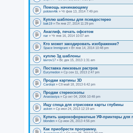
Помощь начинающему
poloten4ik
» Чт фев 13, 2014 7:49 pm
Куплю шаблоны для псевдостерео
bak19
» Пн янв 27, 2014 11:29 pm
Анаглиф, печать офсетом
nar
» Чт янв 16, 2014 10:07 am
Кто может закодировать изображение?
Space Immigrant
» Вт янв 14, 2014 10:48 pm
куплю 3д шаблоны
lavrov17
» Вс дек 15, 2013 1:31 am
Поставка линзовых растров
Eurymedon
» Ср сен 11, 2013 2:47 pm
Продам картины 3D
Cardopt
» Сб май 18, 2013 6:42 pm
Продам стереоскопы
Anastasiya
» Ср окт 04, 2006 10:48 pm
Ищу спеца для отрисовки карты глубины
asken
» Ср июл 24, 2013 12:19 am
Купить широкоформатные УФ-принтеры для п
blonden
» Ср июн 26, 2013 4:56 pm
Как приобрести программу.