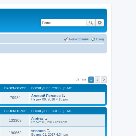
Регистрация
Вход
52 тем
1
2
ПРОСМОТРОВ
ПОСЛЕДНЕЕ СООБЩЕНИЕ
Алексей Поляков
79934
П
Пт дек 09, 2016 4:15 pm
е
р
е
ПРОСМОТРОВ
ПОСЛЕДНЕЕ СООБЩЕНИЕ
й
т
Anatvas
133309
и
П
Вт окт 10, 2017 6:30 pm
к
е
п
р
videomen
о
е
190863
П
Вс янв 01, 2017 4:34 pm
с