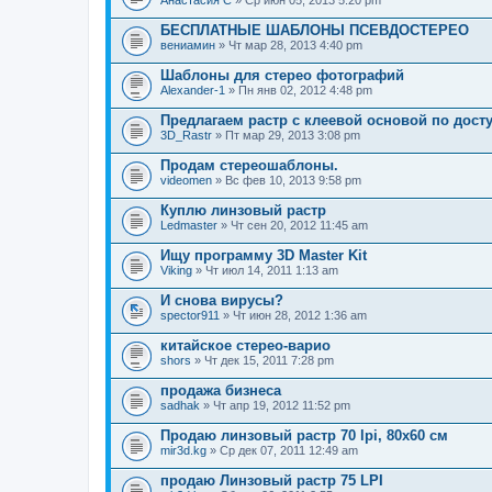
Анастасия С
» Ср июн 05, 2013 5:20 pm
БЕСПЛАТНЫЕ ШАБЛОНЫ ПСЕВДОСТЕРЕО
вениамин
» Чт мар 28, 2013 4:40 pm
Шаблоны для стерео фотографий
Alexander-1
» Пн янв 02, 2012 4:48 pm
Предлагаем растр с клеевой основой по дост
3D_Rastr
» Пт мар 29, 2013 3:08 pm
Продам стереошаблоны.
videomen
» Вс фев 10, 2013 9:58 pm
Куплю линзовый растр
Ledmaster
» Чт сен 20, 2012 11:45 am
Ищу программу 3D Master Kit
Viking
» Чт июл 14, 2011 1:13 am
И снова вирусы?
spector911
» Чт июн 28, 2012 1:36 am
китайское стерео-варио
shors
» Чт дек 15, 2011 7:28 pm
продажа бизнеса
sadhak
» Чт апр 19, 2012 11:52 pm
Продаю линзовый растр 70 lpi, 80х60 см
mir3d.kg
» Ср дек 07, 2011 12:49 am
продаю Линзовый растр 75 LPI