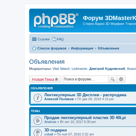
Форум 3DMasterKi
Стерео Варио 3D Морфинг Triaxes 
Ссылки
FAQ
Список форумов
Информация
Объявления
Объявления
Модераторы:
Vlad Sidash
,
Ledmaster
,
Дмитрий Кудрявский
,
Anast
Новая Тема
ОБЪЯВЛЕНИЯ
Лентикулярные 3D Дисплеи - распродажа
Алексей Поляков
» Пт дек 09, 2016 4:15 pm
ТЕМЫ
Продам лентикулярный пластик 3D 40Lpi
Anatvas
» Вт окт 10, 2017 6:30 pm
3D подарки
cobalt
» Пн ноя 07, 2016 2:32 am