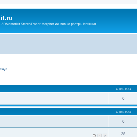
t.ru
3DMasterKit StereoTracer Morpher линзовые растры lenticular
asiya
ОТВЕТОВ
0
ОТВЕТОВ
0
28
1
2