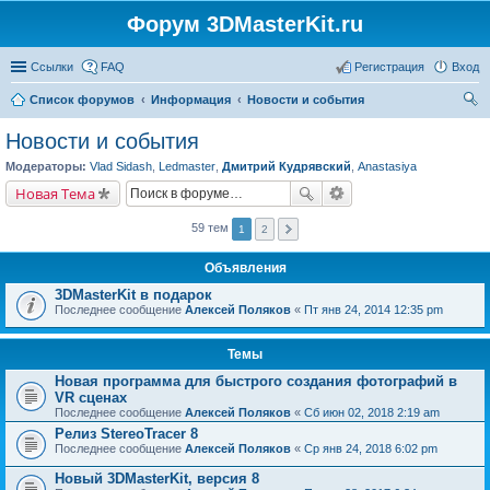
Форум 3DMasterKit.ru
Ссылки
FAQ
Регистрация
Вход
Список форумов
Информация
Новости и события
ои
Новости и события
ск
Модераторы:
Vlad Sidash
,
Ledmaster
,
Дмитрий Кудрявский
,
Anastasiya
Новая Тема
59 тем
1
2
Объявления
3DMasterKit в подарок
Последнее сообщение
Алексей Поляков
«
Пт янв 24, 2014 12:35 pm
Темы
Новая программа для быстрого создания фотографий в
VR сценах
Последнее сообщение
Алексей Поляков
«
Сб июн 02, 2018 2:19 am
Релиз StereoTracer 8
Последнее сообщение
Алексей Поляков
«
Ср янв 24, 2018 6:02 pm
Новый 3DMasterKit, версия 8