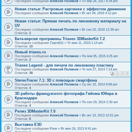
Последнее сообщение
Алексей Поляков
«
Пт апр 28, 2017 6:34 pm
Новая статья: Растровые картинки с эффектом движение
Последнее сообщение
Алексей Поляков
«
Вт окт 04, 2016 4:12 pm
Новая статья: Прямая печать по линзовому материалу на
UV
Последнее сообщение
Алексей Поляков
«
Вт сен 20, 2016 12:39 am
Ответов:
2
Бета-версия программы Triaxes 3DMasterKit 7.2
Последнее сообщение
Сергей11
«
Чт июн 11, 2015 1:14 am
Ответов:
10
Новый triaxes.ru
Последнее сообщение
Алексей Поляков
«
Пн янв 05, 2015 4:25 am
Ответов:
2
Triaxes Legend - для печати по линзовому пластику
Последнее сообщение
Алексей Поляков
«
Чт ноя 27, 2014 7:14 pm
Ответов:
38
1
2
3
StereoTracer 7.1: 3D с помощью смартфона
Последнее сообщение
Алексей Поляков
«
Ср окт 22, 2014 9:09 pm
Ответов:
4
3D работы французского фотографа Гийома Юбера в
Краснодаре
Последнее сообщение
Алексей Поляков
«
Пн сен 29, 2014 2:30 am
Ответов:
4
Релиз 3DMasterKit 7.0
Последнее сообщение
Алексей Поляков
«
Вс окт 13, 2013 12:01 pm
Ответов:
8
Выставка Е3D
Последнее сообщение
Pоон
«
Вт июл 16, 2013 8:41 pm
Ответов:
1