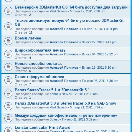
Бета-версия 3DMasterKit 6.0, 64 бита доступна для загрузки
Последнее сообщение
Vlad Sidash
«
Чт ноя 17, 2011 2:36 pm
Ответов:
2
Triaxes анонсирует новую 64-битную версию 3DMasterKit
6.0
Последнее сообщение
Алексей Поляков
«
Пн ноя 14, 2011 4:01 pm
Ответов:
11
Время летнее
Последнее сообщение
Алексей Поляков
«
Чт окт 27, 2011 3:41 pm
Широкоформатная печать
Последнее сообщение
Алексей Поляков
«
Вт окт 04, 2011 12:22 pm
Ответов:
4
Новые способы оплаты.
Последнее сообщение
Алексей Поляков
«
Вт авг 16, 2011 8:10 pm
Ответов:
6
Скрипт форума обновлен
Последнее сообщение
Алексей Поляков
«
Пн июн 06, 2011 5:36 pm
Ответов:
7
Релиз StereoTracer 5.1 и 3DmasterKit 5.1
Последнее сообщение
cobalt
«
Чт май 12, 2011 2:03 am
Ответов:
1
Релиз 3DmasterKit 5.0 и StereoTracer 5.0 на NAB Show
Последнее сообщение
Vlad Sidash
«
Чт апр 21, 2011 8:34 am
Международный кинофестиваль «Третье измерение»
Последнее сообщение
3dfest
«
Пн апр 11, 2011 3:32 am
Lenstar Lenticular Print Award
Последнее сообщение
Татьяна Кудрявская
«
Ср мар 30, 2011 4:50 pm