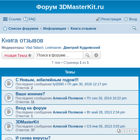
Форум 3DMasterKit.ru
Ссылки
FAQ
Регистрация
Вход
Список форумов
Информация
Книга отзывов
ои
Книга отзывов
ск
Модераторы:
Vlad Sidash
,
Ledmaster
,
Дмитрий Кудрявский
Новая Тема
7 тем • Страница
1
из
1
Темы
С Новым, юбилейным годом!!!
Последнее сообщение
fyl2000
«
Пт дек 30, 2016 12:17 pm
Ответов:
2
Ваше мнение?
Последнее сообщение
Алексей Поляков
«
Пт сен 26, 2014 10:22 pm
Ответов:
11
Вход на форум
Последнее сообщение
Алексей Поляков
«
Вт май 28, 2013 2:34 pm
Ответов:
1
3DMasterKit
Последнее сообщение
Алексей Поляков
«
Сб янв 05, 2013 3:03 pm
Ответов:
37
1
2
3
И снова вирусы?