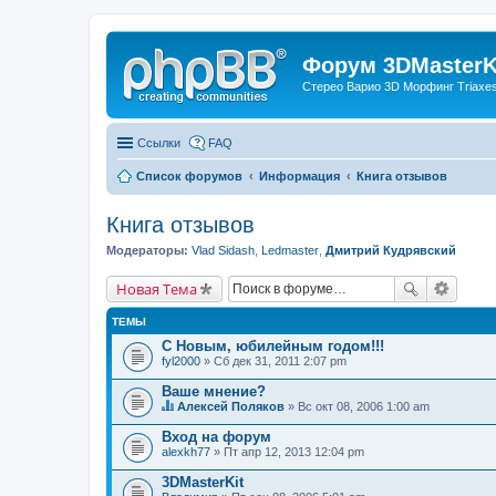
Форум 3DMasterKi
Стерео Варио 3D Морфинг Triaxes 
Ссылки
FAQ
Список форумов
Информация
Книга отзывов
Книга отзывов
Модераторы:
Vlad Sidash
,
Ledmaster
,
Дмитрий Кудрявский
Новая Тема
ТЕМЫ
С Новым, юбилейным годом!!!
fyl2000
» Сб дек 31, 2011 2:07 pm
Ваше мнение?
Алексей Поляков
» Вс окт 08, 2006 1:00 am
Д
а
Вход на форум
н
alexkh77
» Пт апр 12, 2013 12:04 pm
н
а
3DMasterKit
я