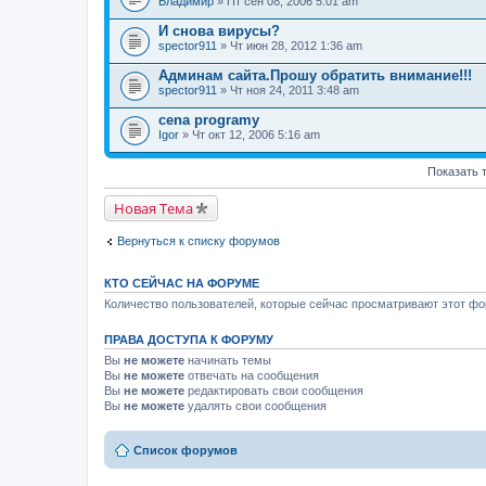
Владимир
т
» Пт сен 08, 2006 5:01 am
е
м
И снова вирусы?
а
spector911
» Чт июн 28, 2012 1:36 am
с
о
Админам сайта.Прошу обратить внимание!!!
д
spector911
» Чт ноя 24, 2011 3:48 am
е
р
cena programy
ж
и
Igor
» Чт окт 12, 2006 5:16 am
т
о
п
Показать 
р
о
Новая Тема
с
.
Вернуться к списку форумов
КТО СЕЙЧАС НА ФОРУМЕ
Количество пользователей, которые сейчас просматривают этот фор
ПРАВА ДОСТУПА К ФОРУМУ
Вы
не можете
начинать темы
Вы
не можете
отвечать на сообщения
Вы
не можете
редактировать свои сообщения
Вы
не можете
удалять свои сообщения
Список форумов