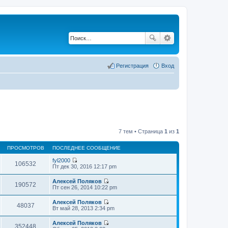
Регистрация
Вход
7 тем • Страница
1
из
1
ПРОСМОТРОВ
ПОСЛЕДНЕЕ СООБЩЕНИЕ
fyl2000
106532
П
Пт дек 30, 2016 12:17 pm
е
р
Алексей Поляков
е
190572
П
Пт сен 26, 2014 10:22 pm
й
е
т
р
Алексей Поляков
и
е
48037
П
Вт май 28, 2013 2:34 pm
к
й
е
п
т
р
о
Алексей Поляков
и
е
352448
с