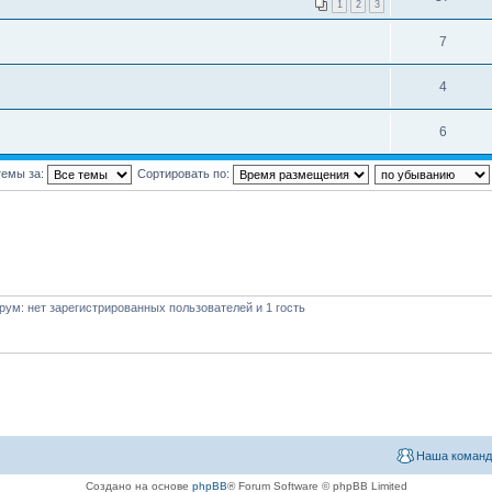
1
2
3
7
4
6
темы за:
Сортировать по:
ум: нет зарегистрированных пользователей и 1 гость
Наша команд
Создано на основе
phpBB
® Forum Software © phpBB Limited