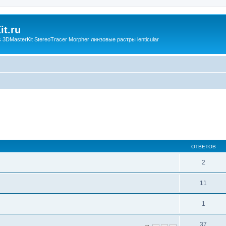
t.ru
3DMasterKit StereoTracer Morpher линзовые растры lenticular
ОТВЕТОВ
2
11
1
37