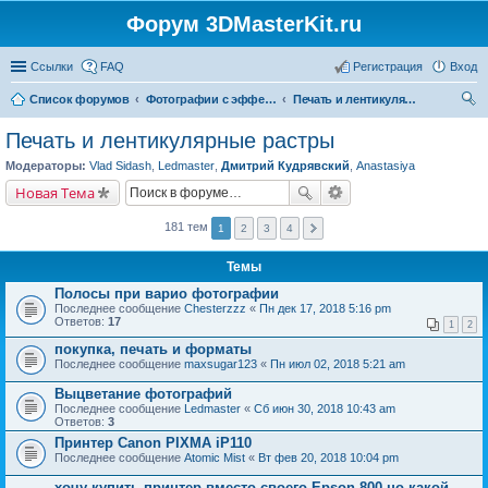
Форум 3DMasterKit.ru
Ссылки
FAQ
Регистрация
Вход
Список форумов
Фотографии с эффектом стерео, варио, 3D, анимации, морфинга
Печать и лентикулярные растры
ои
Печать и лентикулярные растры
ск
Модераторы:
Vlad Sidash
,
Ledmaster
,
Дмитрий Кудрявский
,
Anastasiya
Новая Тема
181 тем
1
2
3
4
Темы
Полосы при варио фотографии
Последнее сообщение
Chesterzzz
«
Пн дек 17, 2018 5:16 pm
Ответов:
17
1
2
покупка, печать и форматы
Последнее сообщение
maxsugar123
«
Пн июл 02, 2018 5:21 am
Выцветание фотографий
Последнее сообщение
Ledmaster
«
Сб июн 30, 2018 10:43 am
Ответов:
3
Принтер Canon PIXMA iP110
Последнее сообщение
Atomic Mist
«
Вт фев 20, 2018 10:04 pm
хочу купить принтер вместо своего Epson 800 но какой