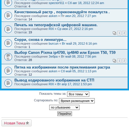
Последнее сообщение
spector911
«
Сб авг 18, 2012 12:24 am
Ответов:
4
Качественный растр , порекомендуйте пожалуста .
Последнее сообщение
asken
«
Пт июл 20, 2012 7:27 pm
Ответов:
14
Печать на типографской цифровой машине.
Последнее сообщение
RIX
«
Ср июн 27, 2012 2:16 pm
Ответов:
19
1
2
Сорри, снова о линеатуре...
Последнее сообщение
burcun
«
Вт май 29, 2012 6:16 pm
Ответов:
1
Выбор Canon Pixma ip4700, ip4840 или Epson T50, Т59
Последнее сообщение
Зебра
«
Вт май 08, 2012 7:56 pm
Ответов:
28
1
2
Пятна на изображении после приклеивания растра
Последнее сообщение
asken
«
Сб май 05, 2012 1:13 pm
Ответов:
12
Вывод кодированого изображения на СТП
Последнее сообщение
RIX
«
Вт апр 17, 2012 1:53 pm
Показать темы за:
Сортировать по:
Новая Тема