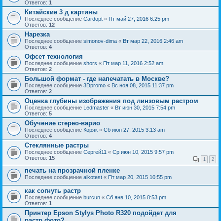
Ответов:
1
Китайские 3 д картины
Последнее сообщение
Cardopt
«
Пт май 27, 2016 6:25 pm
Ответов:
12
Нарезка
Последнее сообщение
simonov-dima
«
Вт мар 22, 2016 2:46 am
Ответов:
4
Офсет технология
Последнее сообщение
shors
«
Пт мар 11, 2016 2:52 am
Ответов:
2
Большой формат - где напечатать в Москве?
Последнее сообщение
3Dpromo
«
Вс ноя 08, 2015 11:37 pm
Ответов:
2
Оценка глубины изображения под линзовым растром
Последнее сообщение
Ledmaster
«
Вт июн 30, 2015 7:54 pm
Ответов:
5
Обучение стерео-варио
Последнее сообщение
Коряк
«
Сб июн 27, 2015 3:13 am
Ответов:
4
Стеклянные растры
Последнее сообщение
Сергей11
«
Ср июн 10, 2015 9:57 pm
Ответов:
15
1
2
печать на прозрачной пленке
Последнее сообщение
alkotest
«
Пт мар 20, 2015 10:55 pm
как согнуть растр
Последнее сообщение
burcun
«
Сб янв 10, 2015 8:53 pm
Ответов:
1
Принтер Epson Stylys Photo R320 подойдет для
растр.фото?