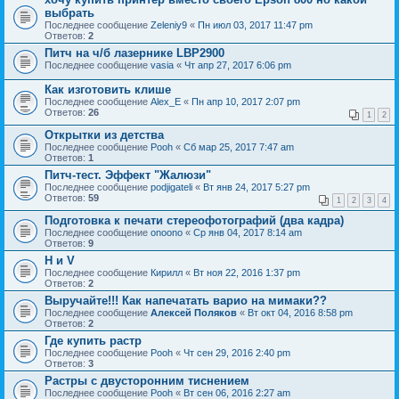
выбрать
Последнее сообщение
Zeleniy9
«
Пн июл 03, 2017 11:47 pm
Ответов:
2
Питч на ч/б лазернике LBP2900
Последнее сообщение
vasia
«
Чт апр 27, 2017 6:06 pm
Как изготовить клише
Последнее сообщение
Alex_E
«
Пн апр 10, 2017 2:07 pm
Ответов:
26
1
2
Открытки из детства
Последнее сообщение
Pooh
«
Сб мар 25, 2017 7:47 am
Ответов:
1
Питч-тест. Эффект "Жалюзи"
Последнее сообщение
podjigateli
«
Вт янв 24, 2017 5:27 pm
Ответов:
59
1
2
3
4
Подготовка к печати стереофотографий (два кадра)
Последнее сообщение
onoono
«
Ср янв 04, 2017 8:14 am
Ответов:
9
H и V
Последнее сообщение
Кирилл
«
Вт ноя 22, 2016 1:37 pm
Ответов:
2
Выручайте!!! Как напечатать варио на мимаки??
Последнее сообщение
Алексей Поляков
«
Вт окт 04, 2016 8:58 pm
Ответов:
2
Где купить растр
Последнее сообщение
Pooh
«
Чт сен 29, 2016 2:40 pm
Ответов:
3
Растры с двусторонним тиснением
Последнее сообщение
Pooh
«
Вт сен 06, 2016 2:27 am