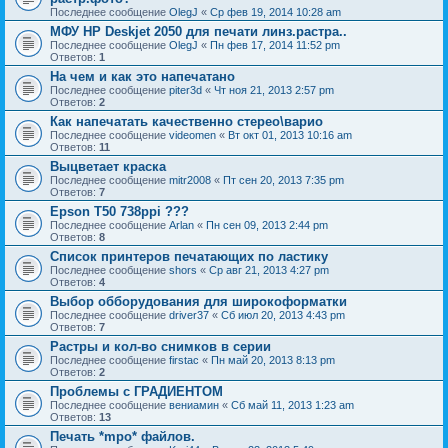
Последнее сообщение
OlegJ
«
Ср фев 19, 2014 10:28 am
МФУ HP Deskjet 2050 для печати линз.растра..
Последнее сообщение
OlegJ
«
Пн фев 17, 2014 11:52 pm
Ответов:
1
На чем и как это напечатано
Последнее сообщение
piter3d
«
Чт ноя 21, 2013 2:57 pm
Ответов:
2
Как напечатать качественно стерео\варио
Последнее сообщение
videomen
«
Вт окт 01, 2013 10:16 am
Ответов:
11
Выцветает краска
Последнее сообщение
mitr2008
«
Пт сен 20, 2013 7:35 pm
Ответов:
7
Epson T50 738ppi ???
Последнее сообщение
Arlan
«
Пн сен 09, 2013 2:44 pm
Ответов:
8
Список принтеров печатающих по ластику
Последнее сообщение
shors
«
Ср авг 21, 2013 4:27 pm
Ответов:
4
Выбор обборудования для широкоформатки
Последнее сообщение
driver37
«
Сб июл 20, 2013 4:43 pm
Ответов:
7
Растры и кол-во снимков в серии
Последнее сообщение
firstac
«
Пн май 20, 2013 8:13 pm
Ответов:
2
Проблемы с ГРАДИЕНТОМ
Последнее сообщение
вениамин
«
Сб май 11, 2013 1:23 am
Ответов:
13
Печать *mpo* файлов.