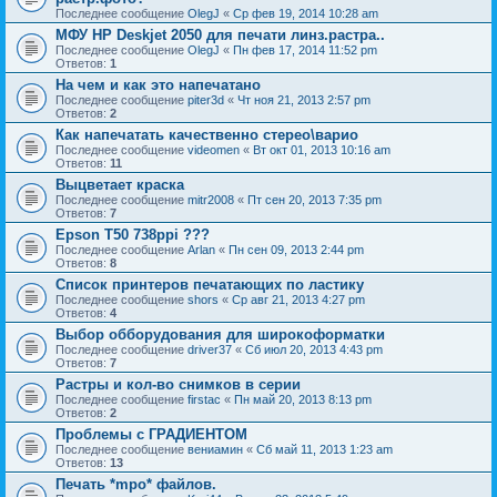
Последнее сообщение
OlegJ
«
Ср фев 19, 2014 10:28 am
МФУ HP Deskjet 2050 для печати линз.растра..
Последнее сообщение
OlegJ
«
Пн фев 17, 2014 11:52 pm
Ответов:
1
На чем и как это напечатано
Последнее сообщение
piter3d
«
Чт ноя 21, 2013 2:57 pm
Ответов:
2
Как напечатать качественно стерео\варио
Последнее сообщение
videomen
«
Вт окт 01, 2013 10:16 am
Ответов:
11
Выцветает краска
Последнее сообщение
mitr2008
«
Пт сен 20, 2013 7:35 pm
Ответов:
7
Epson T50 738ppi ???
Последнее сообщение
Arlan
«
Пн сен 09, 2013 2:44 pm
Ответов:
8
Список принтеров печатающих по ластику
Последнее сообщение
shors
«
Ср авг 21, 2013 4:27 pm
Ответов:
4
Выбор обборудования для широкоформатки
Последнее сообщение
driver37
«
Сб июл 20, 2013 4:43 pm
Ответов:
7
Растры и кол-во снимков в серии
Последнее сообщение
firstac
«
Пн май 20, 2013 8:13 pm
Ответов:
2
Проблемы с ГРАДИЕНТОМ
Последнее сообщение
вениамин
«
Сб май 11, 2013 1:23 am
Ответов:
13
Печать *mpo* файлов.