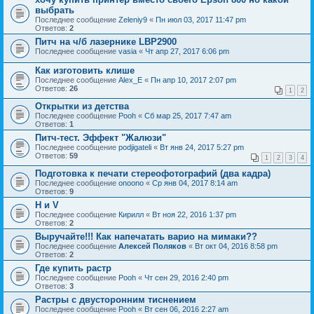
выбрать
Последнее сообщение
Zeleniy9
«
Пн июл 03, 2017 11:47 pm
Ответов:
2
Питч на ч/б лазернике LBP2900
Последнее сообщение
vasia
«
Чт апр 27, 2017 6:06 pm
Как изготовить клише
Последнее сообщение
Alex_E
«
Пн апр 10, 2017 2:07 pm
Ответов:
26
1
2
Открытки из детства
Последнее сообщение
Pooh
«
Сб мар 25, 2017 7:47 am
Ответов:
1
Питч-тест. Эффект "Жалюзи"
Последнее сообщение
podjigateli
«
Вт янв 24, 2017 5:27 pm
Ответов:
59
1
2
3
4
Подготовка к печати стереофотографий (два кадра)
Последнее сообщение
onoono
«
Ср янв 04, 2017 8:14 am
Ответов:
9
H и V
Последнее сообщение
Кирилл
«
Вт ноя 22, 2016 1:37 pm
Ответов:
2
Выручайте!!! Как напечатать варио на мимаки??
Последнее сообщение
Алексей Поляков
«
Вт окт 04, 2016 8:58 pm
Ответов:
2
Где купить растр
Последнее сообщение
Pooh
«
Чт сен 29, 2016 2:40 pm
Ответов:
3
Растры с двусторонним тиснением
Последнее сообщение
Pooh
«
Вт сен 06, 2016 2:27 am