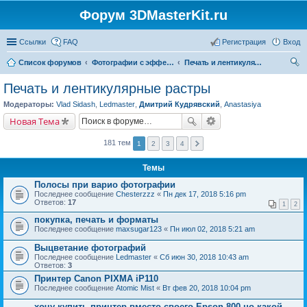
Форум 3DMasterKit.ru
Ссылки
FAQ
Регистрация
Вход
Список форумов
Фотографии с эффектом стерео, варио, 3D, анимации, морфинга
Печать и лентикулярные растры
ои
Печать и лентикулярные растры
ск
Модераторы:
Vlad Sidash
,
Ledmaster
,
Дмитрий Кудрявский
,
Anastasiya
Новая Тема
181 тем
1
2
3
4
Темы
Полосы при варио фотографии
Последнее сообщение
Chesterzzz
«
Пн дек 17, 2018 5:16 pm
Ответов:
17
1
2
покупка, печать и форматы
Последнее сообщение
maxsugar123
«
Пн июл 02, 2018 5:21 am
Выцветание фотографий
Последнее сообщение
Ledmaster
«
Сб июн 30, 2018 10:43 am
Ответов:
3
Принтер Canon PIXMA iP110
Последнее сообщение
Atomic Mist
«
Вт фев 20, 2018 10:04 pm
хочу купить принтер вместо своего Epson 800 но какой