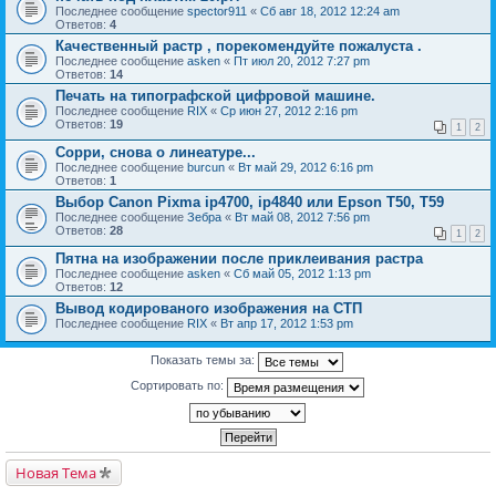
Последнее сообщение
spector911
«
Сб авг 18, 2012 12:24 am
Ответов:
4
Качественный растр , порекомендуйте пожалуста .
Последнее сообщение
asken
«
Пт июл 20, 2012 7:27 pm
Ответов:
14
Печать на типографской цифровой машине.
Последнее сообщение
RIX
«
Ср июн 27, 2012 2:16 pm
Ответов:
19
1
2
Сорри, снова о линеатуре...
Последнее сообщение
burcun
«
Вт май 29, 2012 6:16 pm
Ответов:
1
Выбор Canon Pixma ip4700, ip4840 или Epson T50, Т59
Последнее сообщение
Зебра
«
Вт май 08, 2012 7:56 pm
Ответов:
28
1
2
Пятна на изображении после приклеивания растра
Последнее сообщение
asken
«
Сб май 05, 2012 1:13 pm
Ответов:
12
Вывод кодированого изображения на СТП
Последнее сообщение
RIX
«
Вт апр 17, 2012 1:53 pm
Показать темы за:
Сортировать по:
Новая Тема