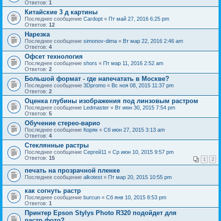
Ответов:
1
Китайские 3 д картины
Последнее сообщение
Cardopt
«
Пт май 27, 2016 6:25 pm
Ответов:
12
Нарезка
Последнее сообщение
simonov-dima
«
Вт мар 22, 2016 2:46 am
Ответов:
4
Офсет технология
Последнее сообщение
shors
«
Пт мар 11, 2016 2:52 am
Ответов:
2
Большой формат - где напечатать в Москве?
Последнее сообщение
3Dpromo
«
Вс ноя 08, 2015 11:37 pm
Ответов:
2
Оценка глубины изображения под линзовым растром
Последнее сообщение
Ledmaster
«
Вт июн 30, 2015 7:54 pm
Ответов:
5
Обучение стерео-варио
Последнее сообщение
Коряк
«
Сб июн 27, 2015 3:13 am
Ответов:
4
Стеклянные растры
Последнее сообщение
Сергей11
«
Ср июн 10, 2015 9:57 pm
Ответов:
15
1
2
печать на прозрачной пленке
Последнее сообщение
alkotest
«
Пт мар 20, 2015 10:55 pm
как согнуть растр
Последнее сообщение
burcun
«
Сб янв 10, 2015 8:53 pm
Ответов:
1
Принтер Epson Stylys Photo R320 подойдет для
растр.фото?