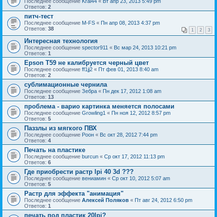
Последнее сообщение
Krai44
«
Вт апр 23, 2013 5:49 pm
Ответов:
2
питч-тест
Последнее сообщение
M-FS
«
Пн апр 08, 2013 4:37 pm
Ответов:
38
1
2
3
Интересная технология
Последнее сообщение
spector911
«
Вс мар 24, 2013 10:21 pm
Ответов:
1
Epson T59 не калибруется черный цвет
Последнее сообщение
ff1jj2
«
Пт фев 01, 2013 8:40 am
Ответов:
2
сублимационные чернила
Последнее сообщение
Зебра
«
Пн дек 17, 2012 1:08 am
Ответов:
13
проблема - варио картинка меняется полосами
Последнее сообщение
Growling1
«
Пн ноя 12, 2012 8:57 pm
Ответов:
5
Паззлы из мягкого ПВХ
Последнее сообщение
Pоон
«
Вс окт 28, 2012 7:44 pm
Ответов:
4
Печать на пластике
Последнее сообщение
burcun
«
Ср окт 17, 2012 11:13 pm
Ответов:
6
Где приобрести растр lpi 40 3d ???
Последнее сообщение
вениамин
«
Ср окт 10, 2012 5:07 am
Ответов:
5
Растр для эффекта "анимация"
Последнее сообщение
Алексей Поляков
«
Пт авг 24, 2012 6:50 pm
Ответов:
1
печать под пластик 20lpi?