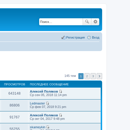
Регистрация
Вход
145 тем
1
2
3
ПРОСМОТРОВ
ПОСЛЕДНЕЕ СООБЩЕНИЕ
Алексей Поляков
643148
П
Ср сен 05, 2018 11:14 pm
е
р
Ledmaster
е
86806
П
Ср фев 07, 2018 9:21 pm
й
е
т
р
Алексей Поляков
и
е
91767
П
Ср окт 04, 2017 9:48 pm
к
й
е
п
т
р
о
skameykin
и
е
55755
с