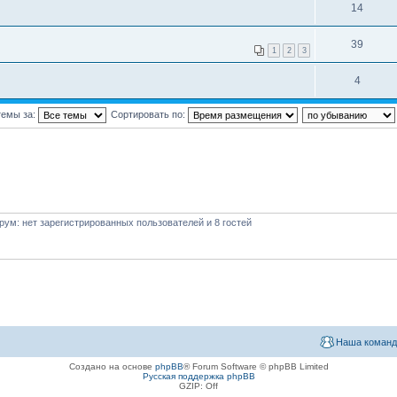
14
39
1
2
3
4
темы за:
Сортировать по:
ум: нет зарегистрированных пользователей и 8 гостей
Наша команд
Создано на основе
phpBB
® Forum Software © phpBB Limited
Русская поддержка phpBB
GZIP: Off