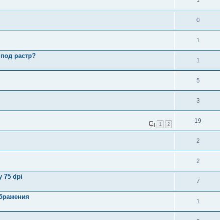
1
0
1
 под растр?
1
5
3
19
1
2
2
2
 75 dpi
7
ображения
1