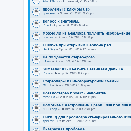
AlbertShtain
» Пт июл 24, 2015 2:26 pm
проблемы с ключом usb
Кристина
» Чт авг 20, 2015 3:22 pm
вопрос к знатокам..
Pavel
» Ср июл 01, 2015 6:24 am
можно ли из анаглифа получить изображение
emerald
» Вс июн 14, 2015 10:08 pm
Ошибка при открытии шаблона psd
DarkSky
» Ср окт 01, 2014 12:57 am
Не получается стерео-фото
Юрий
» Вс фев 23, 2014 9:28 pm
3DMasterKit 6.0 64 бита Развиваем дальше
Pоон
» Пт мар 02, 2012 6:47 pm
Стереопары из многоракурсной съемки..
OlegJ
» Вт янв 28, 2014 5:05 pm
Псевдостерео проект - непонятки.
mitr2008
» Вс янв 05, 2014 10:03 pm
Помогите с настройками Epson L800 под линзу
КП Север
» Пт окт 04, 2013 2:40 pm
Очки lg для просмотра сгенерированного из
spector911
» Вт окт 15, 2013 2:59 am
Интересная проблема..