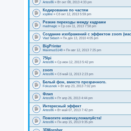
Artes86
» Вт окт 08, 2013 4:33 pm
Кодирование по частям
xspline
» Сб окт 12, 2013 5:59 pm
Резкие переходы между кадрами
madmagic
» Ср сен 11, 2013 7:58 pm
Создание изображений с эффектом zoom (ма
Vlad Sidash
» Пн дек 13, 2010 4:05 pm
BigPrinter
Maximus5148
» Пн авг 12, 2013 7:25 pm
75lpi
Artes86
» Ср июн 12, 2013 5:42 pm
zoom
Artes86
» Сб май 11, 2013 2:23 pm
Белый фон, вместо прозрачного.
Fokusnek
» Вт апр 23, 2013 7:02 pm
Флип
Artes86
» Пт апр 26, 2013 4:44 pm
Интересный эффект
Artes86
» Вт май 07, 2013 7:42 pm
Помогите новичку,пожалуйста!
Artes86
» Пн апр 15, 2013 9:35 pm
3DMorpher