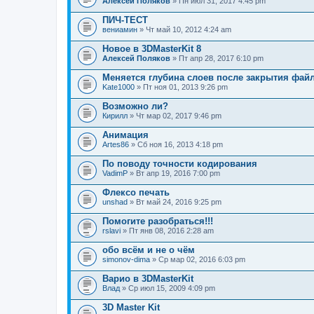
Алексей Поляков
» Пн июл 31, 2017 4:45 pm
ПИЧ-ТЕСТ
вениамин
» Чт май 10, 2012 4:24 am
Новое в 3DMasterKit 8
Алексей Поляков
» Пт апр 28, 2017 6:10 pm
Меняется глубина слоев после закрытия фай
Kate1000
» Пт ноя 01, 2013 9:26 pm
Возможно ли?
Кирилл
» Чт мар 02, 2017 9:46 pm
Анимация
Artes86
» Сб ноя 16, 2013 4:18 pm
По поводу точности кодирования
VadimP
» Вт апр 19, 2016 7:00 pm
Флексо печать
unshad
» Вт май 24, 2016 9:25 pm
Помогите разобраться!!!
rslavi
» Пт янв 08, 2016 2:28 am
обо всём и не о чём
simonov-dima
» Ср мар 02, 2016 6:03 pm
Варио в 3DMasterKit
Влад
» Ср июл 15, 2009 4:09 pm
3D Master Kit