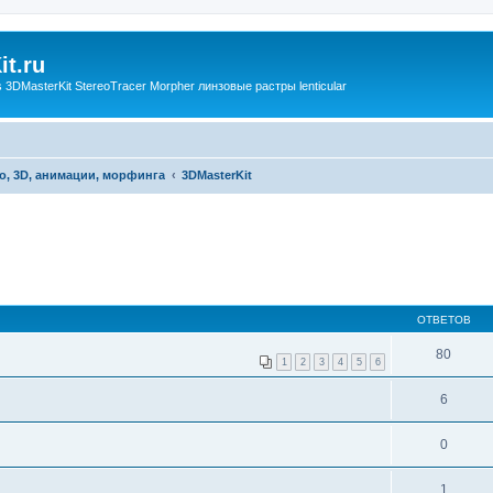
t.ru
3DMasterKit StereoTracer Morpher линзовые растры lenticular
о, 3D, анимации, морфинга
3DMasterKit
ОТВЕТОВ
80
1
2
3
4
5
6
6
0
1