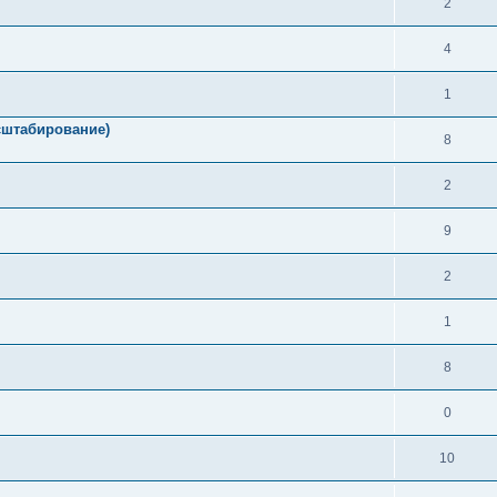
2
4
1
сштабирование)
8
2
9
2
1
8
0
10