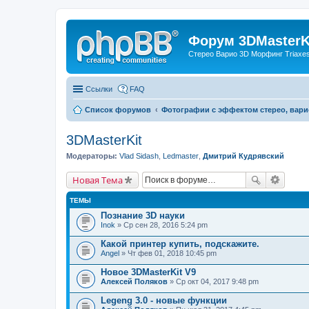
Форум 3DMasterKi
Стерео Варио 3D Морфинг Triaxes 
Ссылки
FAQ
Список форумов
Фотографии с эффектом стерео, вари
3DMasterKit
Модераторы:
Vlad Sidash
,
Ledmaster
,
Дмитрий Кудрявский
Новая Тема
ТЕМЫ
Познание 3D науки
Inok
» Ср сен 28, 2016 5:24 pm
Какой принтер купить, подскажите.
Angel
» Чт фев 01, 2018 10:45 pm
Новое 3DMasterKit V9
Алексей Поляков
» Ср окт 04, 2017 9:48 pm
Legeng 3.0 - новые функции