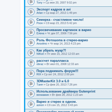
Tony
» Ср июн 20, 2007 9:02 pm
Экспорт кадров в avi
Arlan
» Ср мар 27, 2013 1:49 pm
Семерка - счастливое число!
Pоон
» Сб мар 23, 2013 5:42 pm
Просвечивание картинок в варио
Елена
» Чт дек 07, 2006 7:56 pm
Роль Фотошопа в стерео-варио
Anselmo
» Чт мар 14, 2013 4:23 pm
Как убрать муар?!
NIKon
» Пт июн 15, 2012 12:03 am
рассчет параллакса
obraz
» Вт июл 01, 2008 12:33 am
Пора поднимать форум!!!
RIX
» Ср окт 24, 2012 2:00 pm
3DMasterKit 3.0 и 6.0
Таня
» Ср фев 20, 2013 7:26 pm
Использование драйвера Gutenprint
вениамин
» Вт фев 28, 2012 1:23 am
Варио и стерео в одном.
asken
» Сб сен 15, 2012 3:43 pm
Посоветуйте линзовый растр.