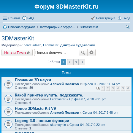
Форум 3DMasterKit.ru
Ссылки
FAQ
Регистрация
Вход
Список форумов
Фотографии с эффектом стерео, варио, 3D, анимации, морфинга
3DMasterKit
ои
3DMasterKit
ск
Модераторы:
Vlad Sidash
,
Ledmaster
,
Дмитрий Кудрявский
Новая Тема
145 тем
1
2
3
Темы
Познание 3D науки
Последнее сообщение
Алексей Поляков
«
Ср сен 05, 2018 11:14 pm
Ответов:
80
1
2
3
4
5
6
Какой принтер купить, подскажите.
Последнее сообщение
Ledmaster
«
Ср фев 07, 2018 9:21 pm
Ответов:
6
Новое 3DMasterKit V9
Последнее сообщение
Алексей Поляков
«
Ср окт 04, 2017 9:48 pm
Legeng 3.0 - новые функции
Последнее сообщение
skameykin
«
Ср окт 04, 2017 9:22 pm
Ответов:
1