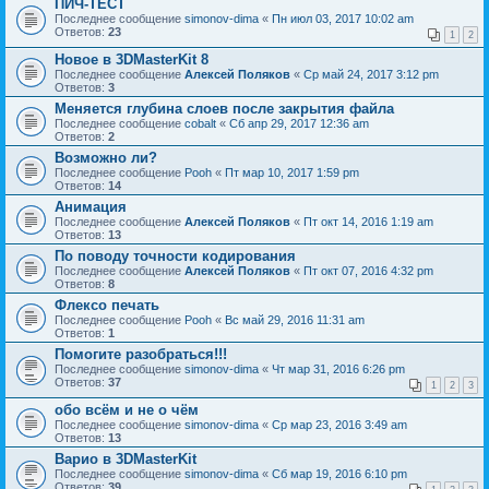
ПИЧ-ТЕСТ
Последнее сообщение
simonov-dima
«
Пн июл 03, 2017 10:02 am
Ответов:
23
1
2
Новое в 3DMasterKit 8
Последнее сообщение
Алексей Поляков
«
Ср май 24, 2017 3:12 pm
Ответов:
3
Меняется глубина слоев после закрытия файла
Последнее сообщение
cobalt
«
Сб апр 29, 2017 12:36 am
Ответов:
2
Возможно ли?
Последнее сообщение
Pooh
«
Пт мар 10, 2017 1:59 pm
Ответов:
14
Анимация
Последнее сообщение
Алексей Поляков
«
Пт окт 14, 2016 1:19 am
Ответов:
13
По поводу точности кодирования
Последнее сообщение
Алексей Поляков
«
Пт окт 07, 2016 4:32 pm
Ответов:
8
Флексо печать
Последнее сообщение
Pooh
«
Вс май 29, 2016 11:31 am
Ответов:
1
Помогите разобраться!!!
Последнее сообщение
simonov-dima
«
Чт мар 31, 2016 6:26 pm
Ответов:
37
1
2
3
обо всём и не о чём
Последнее сообщение
simonov-dima
«
Ср мар 23, 2016 3:49 am
Ответов:
13
Варио в 3DMasterKit
Последнее сообщение
simonov-dima
«
Сб мар 19, 2016 6:10 pm
Ответов:
39