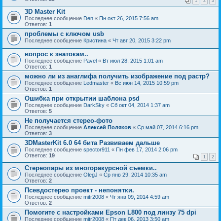
1
2
3
3D Master Kit
Последнее сообщение
Den
«
Пн окт 26, 2015 7:56 am
Ответов:
1
проблемы с ключом usb
Последнее сообщение
Кристина
«
Чт авг 20, 2015 3:22 pm
вопрос к знатокам..
Последнее сообщение
Pavel
«
Вт июл 28, 2015 1:01 am
Ответов:
1
можно ли из анаглифа получить изображение под растр?
Последнее сообщение
Ledmaster
«
Вс июн 14, 2015 10:59 pm
Ответов:
1
Ошибка при открытии шаблона psd
Последнее сообщение
DarkSky
«
Сб окт 04, 2014 1:37 am
Ответов:
5
Не получается стерео-фото
Последнее сообщение
Алексей Поляков
«
Ср май 07, 2014 6:16 pm
Ответов:
3
3DMasterKit 6.0 64 бита Развиваем дальше
Последнее сообщение
spector911
«
Пн фев 17, 2014 2:06 pm
Ответов:
19
1
2
Стереопары из многоракурсной съемки..
Последнее сообщение
OlegJ
«
Ср янв 29, 2014 10:35 am
Ответов:
2
Псевдостерео проект - непонятки.
Последнее сообщение
mitr2008
«
Чт янв 09, 2014 4:59 am
Ответов:
2
Помогите с настройками Epson L800 под линзу 75 dpi
Последнее сообщение
mitr2008
«
Пт дек 06, 2013 3:50 am