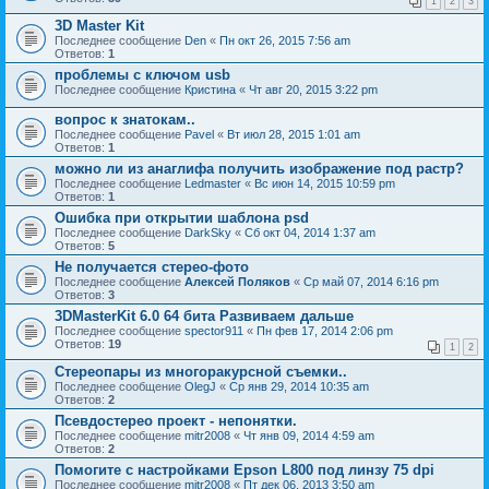
1
2
3
3D Master Kit
Последнее сообщение
Den
«
Пн окт 26, 2015 7:56 am
Ответов:
1
проблемы с ключом usb
Последнее сообщение
Кристина
«
Чт авг 20, 2015 3:22 pm
вопрос к знатокам..
Последнее сообщение
Pavel
«
Вт июл 28, 2015 1:01 am
Ответов:
1
можно ли из анаглифа получить изображение под растр?
Последнее сообщение
Ledmaster
«
Вс июн 14, 2015 10:59 pm
Ответов:
1
Ошибка при открытии шаблона psd
Последнее сообщение
DarkSky
«
Сб окт 04, 2014 1:37 am
Ответов:
5
Не получается стерео-фото
Последнее сообщение
Алексей Поляков
«
Ср май 07, 2014 6:16 pm
Ответов:
3
3DMasterKit 6.0 64 бита Развиваем дальше
Последнее сообщение
spector911
«
Пн фев 17, 2014 2:06 pm
Ответов:
19
1
2
Стереопары из многоракурсной съемки..
Последнее сообщение
OlegJ
«
Ср янв 29, 2014 10:35 am
Ответов:
2
Псевдостерео проект - непонятки.
Последнее сообщение
mitr2008
«
Чт янв 09, 2014 4:59 am
Ответов:
2
Помогите с настройками Epson L800 под линзу 75 dpi
Последнее сообщение
mitr2008
«
Пт дек 06, 2013 3:50 am