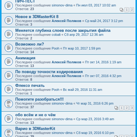
ПИЧ-ТЕСТ
Последнее сообщение
simonov-dima
«
Пн июл 03, 2017 10:02 am
Ответов:
23
1
2
Новое в 3DMasterKit 8
Последнее сообщение
Алексей Поляков
«
Ср май 24, 2017 3:12 pm
Ответов:
3
Меняется глубина слоев после закрытия файла
Последнее сообщение
cobalt
«
Сб апр 29, 2017 12:36 am
Ответов:
2
Возможно ли?
Последнее сообщение
Pooh
«
Пт мар 10, 2017 1:59 pm
Ответов:
14
Анимация
Последнее сообщение
Алексей Поляков
«
Пт окт 14, 2016 1:19 am
Ответов:
13
По поводу точности кодирования
Последнее сообщение
Алексей Поляков
«
Пт окт 07, 2016 4:32 pm
Ответов:
8
Флексо печать
Последнее сообщение
Pooh
«
Вс май 29, 2016 11:31 am
Ответов:
1
Помогите разобраться!!!
Последнее сообщение
simonov-dima
«
Чт мар 31, 2016 6:26 pm
Ответов:
37
1
2
3
обо всём и не о чём
Последнее сообщение
simonov-dima
«
Ср мар 23, 2016 3:49 am
Ответов:
13
Варио в 3DMasterKit
Последнее сообщение
simonov-dima
«
Сб мар 19, 2016 6:10 pm
Ответов:
39