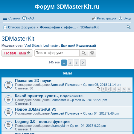
Форум 3DMasterKit.ru
Ссылки
FAQ
Регистрация
Вход
Список форумов
Фотографии с эффектом стерео, варио, 3D, анимации, морфинга
3DMasterKit
ои
3DMasterKit
ск
Модераторы:
Vlad Sidash
,
Ledmaster
,
Дмитрий Кудрявский
Новая Тема
145 тем
1
2
3
Темы
Познание 3D науки
Последнее сообщение
Алексей Поляков
«
Ср сен 05, 2018 11:14 pm
Ответов:
80
1
2
3
4
5
6
Какой принтер купить, подскажите.
Последнее сообщение
Ledmaster
«
Ср фев 07, 2018 9:21 pm
Ответов:
6
Новое 3DMasterKit V9
Последнее сообщение
Алексей Поляков
«
Ср окт 04, 2017 9:48 pm
Legeng 3.0 - новые функции
Последнее сообщение
skameykin
«
Ср окт 04, 2017 9:22 pm
Ответов:
1