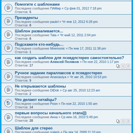
Помогите с шаблонами
Последнее сообщение
ПАМир
«
Ср фев 01, 2012 7:18 pm
Ответов:
5
Президенты
Последнее сообщение
paulvl
«
Чт янв 12, 2012 6:28 pm
Ответов:
8
Шаблон разваливается...
Последнее сообщение
Tata
«
Чт май 12, 2011 2:04 pm
Ответов:
8
Подскажите кто-нибудь...
Последнее сообщение
Mnemonic
«
Пн янв 17, 2011 11:38 pm
Ответов:
1
как создать шаблон для псевдлстерео самостоятельно?
Последнее сообщение
Алексей Поляков
«
Пн ноя 22, 2010 1:17 pm
Ответов:
17
1
2
Ручное задание параллаксов в псевдостерео
Последнее сообщение
Anastasiya
«
Чт авг 26, 2010 10:53 pm
Ответов:
9
Не открываются шаблоны
Последнее сообщение
DiDok
«
Ср авг 25, 2010 12:23 am
Ответов:
2
Что делают китайцы?
Последнее сообщение
Pоон
«
Пн ноя 22, 2010 1:55 am
Ответов:
14
первые вопросы начального этапа)))
Последнее сообщение
Анна
«
Ср июн 16, 2010 5:49 pm
Ответов:
28
1
2
Шаблон для стерео
Последнее сообщение
solaris
«
Пн дек 14, 2009 11:10 pm