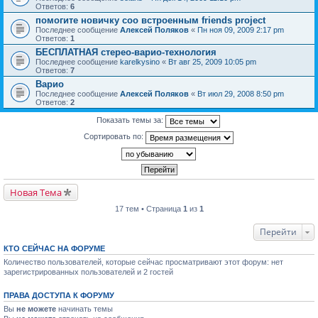
Ответов:
6
помогите новичку соо встроенным friends project
Последнее сообщение
Алексей Поляков
«
Пн ноя 09, 2009 2:17 pm
Ответов:
1
БЕСПЛАТНАЯ стерео-варио-технология
Последнее сообщение
karelkysino
«
Вт авг 25, 2009 10:05 pm
Ответов:
7
Варио
Последнее сообщение
Алексей Поляков
«
Вт июл 29, 2008 8:50 pm
Ответов:
2
Показать темы за:
Сортировать по:
Новая Тема
17 тем • Страница
1
из
1
Перейти
КТО СЕЙЧАС НА ФОРУМЕ
Количество пользователей, которые сейчас просматривают этот форум: нет
зарегистрированных пользователей и 2 гостей
ПРАВА ДОСТУПА К ФОРУМУ
Вы
не можете
начинать темы