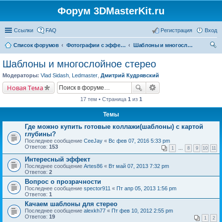
Форум 3DMasterKit.ru
Ссылки
FAQ
Регистрация
Вход
Список форумов
Фотографии с эффектом стерео, варио, 3D, анимации, морфинга
Шаблоны и многослойное стерео
ои
Шаблоны и многослойное стерео
ск
Модераторы:
Vlad Sidash
,
Ledmaster
,
Дмитрий Кудрявский
Новая Тема
17 тем • Страница
1
из
1
Темы
Где можно купить готовые коллажи(шаблоны) с картой
глубины?
Последнее сообщение
CeeJay
«
Вс фев 07, 2016 5:33 pm
Ответов:
153
1
...
8
9
10
11
Интересный эффект
Последнее сообщение
Artes86
«
Вт май 07, 2013 7:32 pm
Ответов:
2
Вопрос о прозрачности
Последнее сообщение
spector911
«
Пт апр 05, 2013 1:56 pm
Ответов:
1
Качаем шаблоны для стерео
Последнее сообщение
alexkh77
«
Пт фев 10, 2012 2:55 pm
Ответов:
19
1
2