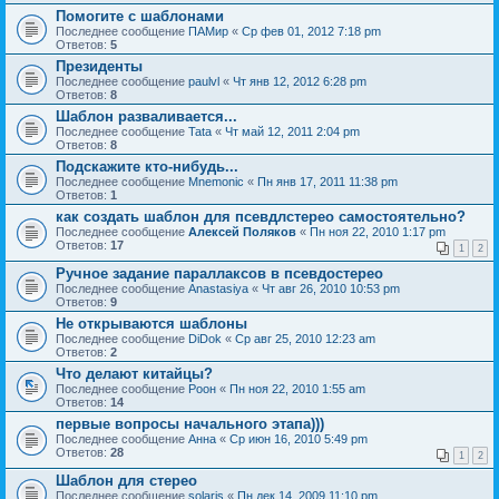
Помогите с шаблонами
Последнее сообщение
ПАМир
«
Ср фев 01, 2012 7:18 pm
Ответов:
5
Президенты
Последнее сообщение
paulvl
«
Чт янв 12, 2012 6:28 pm
Ответов:
8
Шаблон разваливается...
Последнее сообщение
Tata
«
Чт май 12, 2011 2:04 pm
Ответов:
8
Подскажите кто-нибудь...
Последнее сообщение
Mnemonic
«
Пн янв 17, 2011 11:38 pm
Ответов:
1
как создать шаблон для псевдлстерео самостоятельно?
Последнее сообщение
Алексей Поляков
«
Пн ноя 22, 2010 1:17 pm
Ответов:
17
1
2
Ручное задание параллаксов в псевдостерео
Последнее сообщение
Anastasiya
«
Чт авг 26, 2010 10:53 pm
Ответов:
9
Не открываются шаблоны
Последнее сообщение
DiDok
«
Ср авг 25, 2010 12:23 am
Ответов:
2
Что делают китайцы?
Последнее сообщение
Pоон
«
Пн ноя 22, 2010 1:55 am
Ответов:
14
первые вопросы начального этапа)))
Последнее сообщение
Анна
«
Ср июн 16, 2010 5:49 pm
Ответов:
28
1
2
Шаблон для стерео
Последнее сообщение
solaris
«
Пн дек 14, 2009 11:10 pm