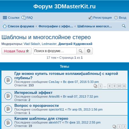
Форум 3DMasterKit.ru
Ссылки
FAQ
Регистрация
Вход
Список форумов
Фотографии с эффектом стерео, варио, 3D, анимации, морфинга
Шаблоны и многослойное стерео
ои
Шаблоны и многослойное стерео
ск
Модераторы:
Vlad Sidash
,
Ledmaster
,
Дмитрий Кудрявский
Новая Тема
17 тем • Страница
1
из
1
Темы
Где можно купить готовые коллажи(шаблоны) с картой
глубины?
Последнее сообщение
CeeJay
«
Вс фев 07, 2016 5:33 pm
Ответов:
153
1
...
8
9
10
11
Интересный эффект
Последнее сообщение
Artes86
«
Вт май 07, 2013 7:32 pm
Ответов:
2
Вопрос о прозрачности
Последнее сообщение
spector911
«
Пт апр 05, 2013 1:56 pm
Ответов:
1
Качаем шаблоны для стерео
Последнее сообщение
alexkh77
«
Пт фев 10, 2012 2:55 pm
Ответов:
19
1
2