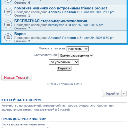
Ответов:
6
помогите новичку соо встроенным friends project
Последнее сообщение
Алексей Поляков
«
Пн ноя 09, 2009 2:17 pm
Ответов:
1
БЕСПЛАТНАЯ стерео-варио-технология
Последнее сообщение
karelkysino
«
Вт авг 25, 2009 10:05 pm
Ответов:
7
Варио
Последнее сообщение
Алексей Поляков
«
Вт июл 29, 2008 8:50 pm
Ответов:
2
Показать темы за:
Сортировать по:
Новая Тема
17 тем • Страница
1
из
1
Перейти
КТО СЕЙЧАС НА ФОРУМЕ
Количество пользователей, которые сейчас просматривают этот форум: нет
зарегистрированных пользователей и 2 гостей
ПРАВА ДОСТУПА К ФОРУМУ
Вы
не можете
начинать темы