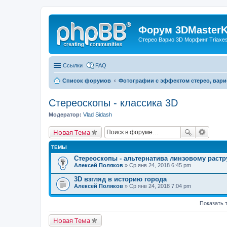
Форум 3DMasterKi
Стерео Варио 3D Морфинг Triaxes 
Ссылки
FAQ
Список форумов
Фотографии с эффектом стерео, вари
Стереоскопы - классика 3D
Модератор:
Vlad Sidash
Новая Тема
ТЕМЫ
Стереоскопы - альтернатива линзовому растр
Алексей Поляков
» Ср янв 24, 2018 6:45 pm
3D взгляд в историю города
Алексей Поляков
» Ср янв 24, 2018 7:04 pm
Показать 
Новая Тема