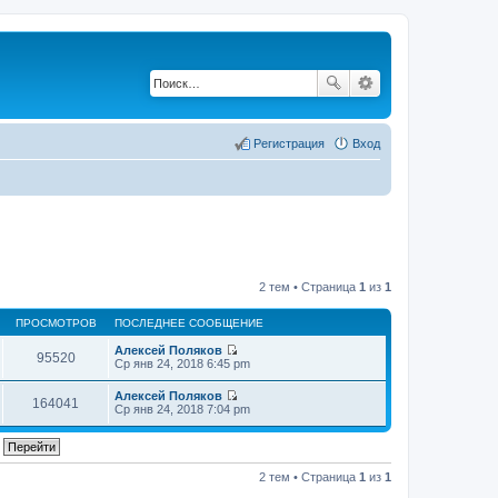
Регистрация
Вход
2 тем • Страница
1
из
1
ПРОСМОТРОВ
ПОСЛЕДНЕЕ СООБЩЕНИЕ
Алексей Поляков
95520
П
Ср янв 24, 2018 6:45 pm
е
р
Алексей Поляков
е
164041
П
Ср янв 24, 2018 7:04 pm
й
е
т
р
и
е
к
й
п
т
2 тем • Страница
1
из
1
о
и
с