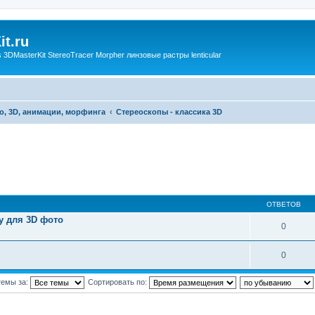
t.ru
3DMasterKit StereoTracer Morpher линзовые растры lenticular
о, 3D, анимации, морфинга
Стереоскопы - классика 3D
ОТВЕТОВ
у для 3D фото
0
0
темы за:
Сортировать по: