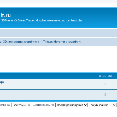
t.ru
3DMasterKit StereoTracer Morpher линзовые растры lenticular
о, 3D, анимации, морфинга
Triaxes Morpher и морфинг
ОТВЕТОВ
ица
3
9
темы за:
Сортировать по: