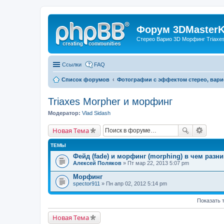
Форум 3DMasterKi
Стерео Варио 3D Морфинг Triaxes 
Ссылки
FAQ
Список форумов
Фотографии с эффектом стерео, вари
Triaxes Morpher и морфинг
Модератор:
Vlad Sidash
Новая Тема
ТЕМЫ
Фейд (fade) и морфинг (morphing) в чем разн
Алексей Поляков
» Пт мар 22, 2013 5:07 pm
Морфинг
spector911
» Пн апр 02, 2012 5:14 pm
Показать 
Новая Тема