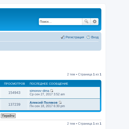
Регистрация
Вход
2 тем • Страница
1
из
1
ПРОСМОТРОВ
ПОСЛЕДНЕЕ СООБЩЕНИЕ
simonov-dima
154943
П
Ср сен 27, 2017 3:52 am
е
р
Алексей Поляков
е
137239
П
Пн сен 18, 2017 6:30 pm
й
е
т
р
и
е
к
й
п
т
2 тем • Страница
1
из
1
о
и
с