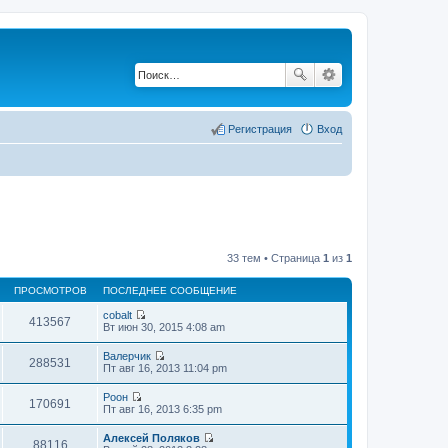
Регистрация
Вход
33 тем • Страница
1
из
1
ПРОСМОТРОВ
ПОСЛЕДНЕЕ СООБЩЕНИЕ
cobalt
413567
П
Вт июн 30, 2015 4:08 am
е
р
Валерчик
е
288531
П
Пт авг 16, 2013 11:04 pm
й
е
т
р
Pоон
и
е
170691
П
Пт авг 16, 2013 6:35 pm
к
й
е
п
т
р
о
Алексей Поляков
и
е
88116
с