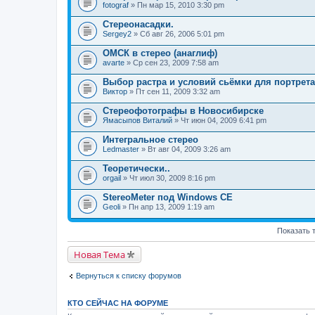
fotograf
» Пн мар 15, 2010 3:30 pm
Стереонасадки.
Sergey2
» Сб авг 26, 2006 5:01 pm
ОМСК в стерео (анаглиф)
avarte
» Ср сен 23, 2009 7:58 am
Выбор растра и условий сьёмки для портрета
Виктор
» Пт сен 11, 2009 3:32 am
Стереофотографы в Новосибирске
Ямасыпов Виталий
» Чт июн 04, 2009 6:41 pm
Интегральное стерео
Ledmaster
» Вт авг 04, 2009 3:26 am
Теоретически..
orgail
» Чт июл 30, 2009 8:16 pm
StereoMeter под Windows CE
Geoli
» Пн апр 13, 2009 1:19 am
Показать 
Новая Тема
Вернуться к списку форумов
КТО СЕЙЧАС НА ФОРУМЕ