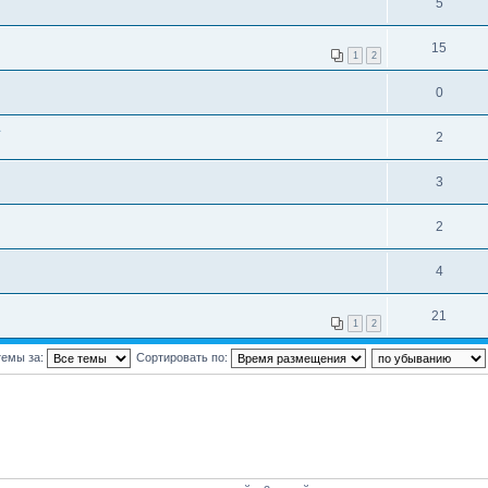
5
15
1
2
0
2
3
2
4
21
1
2
темы за:
Сортировать по: