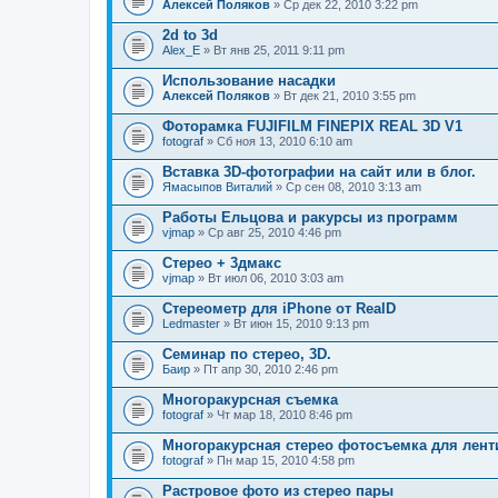
Алексей Поляков
» Ср дек 22, 2010 3:22 pm
2d to 3d
Alex_E
» Вт янв 25, 2011 9:11 pm
Использование насадки
Алексей Поляков
» Вт дек 21, 2010 3:55 pm
Фоторамка FUJIFILM FINEPIX REAL 3D V1
fotograf
» Сб ноя 13, 2010 6:10 am
Вставка 3D-фотографии на сайт или в блог.
Ямасыпов Виталий
» Ср сен 08, 2010 3:13 am
Работы Ельцова и ракурсы из программ
vjmap
» Ср авг 25, 2010 4:46 pm
Стерео + 3дмакс
vjmap
» Вт июл 06, 2010 3:03 am
Стереометр для iPhone от RealD
Ledmaster
» Вт июн 15, 2010 9:13 pm
Cеминар по стерео, 3D.
Баир
» Пт апр 30, 2010 2:46 pm
Многоракурсная съемка
fotograf
» Чт мар 18, 2010 8:46 pm
Многоракурсная стерео фотосъемка для лент
fotograf
» Пн мар 15, 2010 4:58 pm
Растровое фото из стерео пары