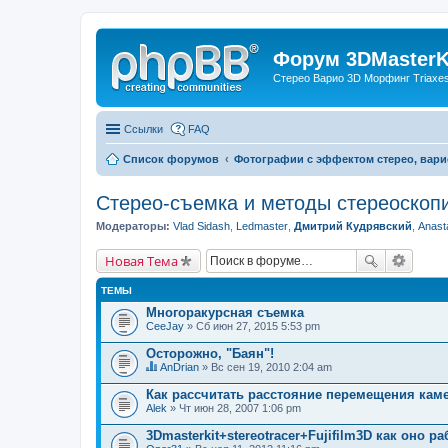
Форум 3DMasterKi
Стерео Варио 3D Морфинг Triaxes 
Ссылки
FAQ
Список форумов
Фотографии с эффектом стерео, вари
Стерео-съемка и методы стереоскоп
Модераторы:
Vlad Sidash
,
Ledmaster
,
Дмитрий Кудрявский
,
Anast
Новая Тема
ТЕМЫ
Многоракурсная съемка
CeeJay
» Сб июн 27, 2015 5:53 pm
Осторожно, "Баян"!
AnDrian
» Вс сен 19, 2010 2:04 am
Д
а
Как рассчитать расстояние перемещения кам
н
Alek
» Чт июн 28, 2007 1:06 pm
н
а
3Dmasterkit+stereotracer+Fujifilm3D как оно ра
я