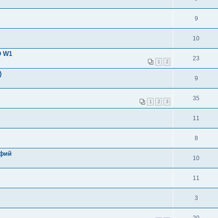
9
10
D W1
23
1
2
)
9
35
1
2
3
11
8
афий
10
11
3