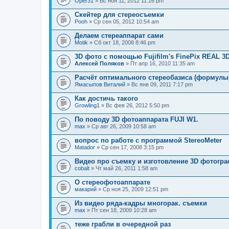
Oper31
т
» Вс ноя 11, 2012 11:16 pm
е
м
Скейтер для стереосъемки
а
Pooh
» Ср сен 05, 2012 10:54 am
с
о
Делаем стереаппарат сами
д
Motik
» Сб окт 18, 2008 8:46 pm
е
р
3D фото с помощью Fujifilm's FinePix REAL 3
ж
и
Алексей Поляков
» Пт апр 16, 2010 11:35 am
т
о
Расчёт оптимального стереобазиса (формулы
п
Ямасыпов Виталий
» Вс янв 09, 2011 7:17 pm
р
о
Как достичь такого
с
.
Growling1
» Вс фев 26, 2012 5:50 pm
По поводу 3D фотоаппарата FUJI W1.
max
» Ср авг 26, 2009 10:58 am
вопрос по работе с программой StereoMeter
Matador
» Ср сен 17, 2008 3:15 pm
Видео про съемку и изготовление 3D фотогр
cobalt
» Чт май 26, 2011 1:58 am
О стереофотоаппарате
макарий
» Ср ноя 25, 2009 12:51 pm
Из видео ряда-кадры многорак. съемки
max
» Пт сен 18, 2009 10:28 am
теже грабли в очередной раз