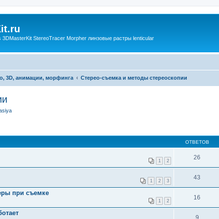
t.ru
3DMasterKit StereoTracer Morpher линзовые растры lenticular
о, 3D, анимации, морфинга
Стерео-съемка и методы стереоскопии
ии
asiya
ОТВЕТОВ
26
1
2
43
1
2
3
еры при съемке
16
1
2
ботает
9