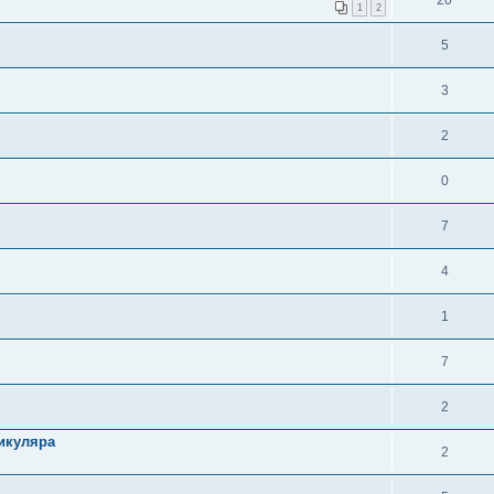
20
1
2
5
3
2
0
7
4
1
7
2
икуляра
2