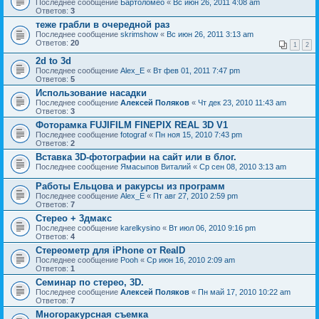
Последнее сообщение
Бартоломео
«
Вс июн 26, 2011 4:08 am
Ответов:
3
теже грабли в очередной раз
Последнее сообщение
skrimshow
«
Вс июн 26, 2011 3:13 am
Ответов:
20
1
2
2d to 3d
Последнее сообщение
Alex_E
«
Вт фев 01, 2011 7:47 pm
Ответов:
5
Использование насадки
Последнее сообщение
Алексей Поляков
«
Чт дек 23, 2010 11:43 am
Ответов:
3
Фоторамка FUJIFILM FINEPIX REAL 3D V1
Последнее сообщение
fotograf
«
Пн ноя 15, 2010 7:43 pm
Ответов:
2
Вставка 3D-фотографии на сайт или в блог.
Последнее сообщение
Ямасыпов Виталий
«
Ср сен 08, 2010 3:13 am
Работы Ельцова и ракурсы из программ
Последнее сообщение
Alex_E
«
Пт авг 27, 2010 2:59 pm
Ответов:
7
Стерео + 3дмакс
Последнее сообщение
karelkysino
«
Вт июл 06, 2010 9:16 pm
Ответов:
4
Стереометр для iPhone от RealD
Последнее сообщение
Pooh
«
Ср июн 16, 2010 2:09 am
Ответов:
1
Cеминар по стерео, 3D.
Последнее сообщение
Алексей Поляков
«
Пн май 17, 2010 10:22 am
Ответов:
7
Многоракурсная съемка