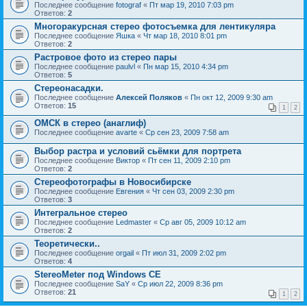
Последнее сообщение
fotograf
«
Пт мар 19, 2010 7:03 pm
Ответов:
2
Многоракурсная стерео фотосъемка для лентикуляра
Последнее сообщение
Яшка
«
Чт мар 18, 2010 8:01 pm
Ответов:
2
Растровое фото из стерео пары
Последнее сообщение
paulvl
«
Пн мар 15, 2010 4:34 pm
Ответов:
5
Стереонасадки.
Последнее сообщение
Алексей Поляков
«
Пн окт 12, 2009 9:30 am
Ответов:
15
1
2
ОМСК в стерео (анаглиф)
Последнее сообщение
avarte
«
Ср сен 23, 2009 7:58 am
Выбор растра и условий сьёмки для портрета
Последнее сообщение
Виктор
«
Пт сен 11, 2009 2:10 pm
Ответов:
2
Стереофотографы в Новосибирске
Последнее сообщение
Евгения
«
Чт сен 03, 2009 2:30 pm
Ответов:
3
Интегральное стерео
Последнее сообщение
Ledmaster
«
Ср авг 05, 2009 10:12 am
Ответов:
2
Теоретически..
Последнее сообщение
orgail
«
Пт июл 31, 2009 2:02 pm
Ответов:
4
StereoMeter под Windows CE
Последнее сообщение
SaY
«
Ср июл 22, 2009 8:36 pm
Ответов:
21
1
2