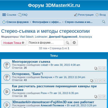
Форум 3DMasterKit.ru
Ссылки
FAQ
Регистрация
Вход
Список форумов
Фотографии с эффектом стерео, варио, 3D, анимации, морфинга
Стерео-съемка и методы стереоскопии
ои
Стерео-съемка и методы стереоскопии
ск
Модераторы:
Vlad Sidash
,
Ledmaster
,
Дмитрий Кудрявский
,
Anastasiya
Новая Тема
33 тем • Страница
1
из
1
Темы
Многоракурсная съемка
Последнее сообщение
cobalt
«
Вт июн 30, 2015 4:08 am
Ответов:
26
1
2
Осторожно, "Баян"!
Последнее сообщение
Валерчик
«
Пт авг 16, 2013 11:04 pm
Ответов:
43
1
2
3
Как рассчитать расстояние перемещения камеры при
съемке
Последнее сообщение
Pоон
«
Пт авг 16, 2013 6:35 pm
Ответов:
16
1
2
3Dmasterkit+stereotracer+Fujifilm3D как оно работает
Последнее сообщение
Алексей Поляков
«
Вт май 28, 2013 3:28 pm