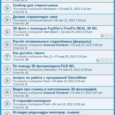
Ответов:
9
Скейтер для стереосъемки
Последнее сообщение
вениамин
«
Сб май 11, 2013 1:10 am
Ответов:
9
Делаем стереаппарат сами
Последнее сообщение
burcun
«
Вс авг 12, 2012 7:29 pm
Ответов:
10
3D фото с помощью Fujifilm's FinePix REAL 3D W1
Последнее сообщение
Vlad Sidash
«
Ср апр 25, 2012 2:59 pm
Ответов:
23
1
2
Расчёт оптимального стереобазиса (формулы)
Последнее сообщение
Алексей Поляков
«
Пн апр 23, 2012 4:00 pm
Ответов:
9
Как достичь такого
Последнее сообщение
Alex_E
«
Пт мар 23, 2012 5:33 pm
Ответов:
35
1
2
3
По поводу 3D фотоаппарата FUJI W1.
Последнее сообщение
j.hazankin
«
Пт мар 23, 2012 12:39 pm
Ответов:
11
вопрос по работе с программой StereoMeter
Последнее сообщение
Pоон
«
Пн фев 13, 2012 3:43 am
Ответов:
8
Видео про съемку и изготовление 3D фотографий
Последнее сообщение
Алексей Поляков
«
Пт янв 27, 2012 4:57 pm
Ответов:
10
О стереофотоаппарате
Последнее сообщение
Pooh
«
Вт сен 13, 2011 12:05 am
Ответов:
11
Из видео ряда-кадры многорак. съемки