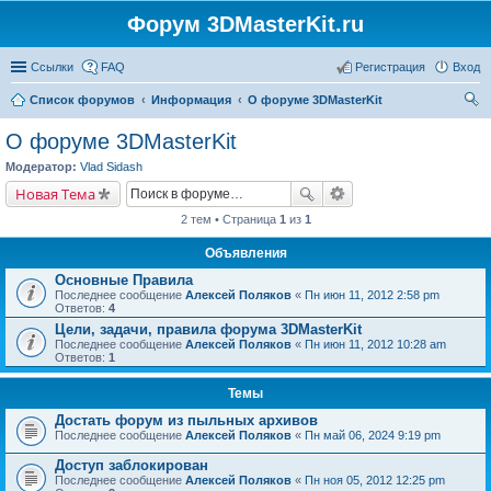
Форум 3DMasterKit.ru
Ссылки
FAQ
Регистрация
Вход
Список форумов
Информация
О форуме 3DMasterKit
ои
О форуме 3DMasterKit
ск
Модератор:
Vlad Sidash
Новая Тема
2 тем • Страница
1
из
1
Объявления
Основные Правила
Последнее сообщение
Алексей Поляков
«
Пн июн 11, 2012 2:58 pm
Ответов:
4
Цели, задачи, правила форума 3DMasterKit
Последнее сообщение
Алексей Поляков
«
Пн июн 11, 2012 10:28 am
Ответов:
1
Темы
Достать форум из пыльных архивов
Последнее сообщение
Алексей Поляков
«
Пн май 06, 2024 9:19 pm
Доступ заблокирован
Последнее сообщение
Алексей Поляков
«
Пн ноя 05, 2012 12:25 pm