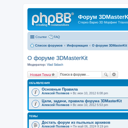
Форум 3DMasterKi
Стерео Варио 3D Морфинг Triaxes 
Ссылки
FAQ
Список форумов
Информация
О форуме 3DMasterKit
О форуме 3DMasterKit
Модератор:
Vlad Sidash
Новая Тема
ОБЪЯВЛЕНИЯ
Основные Правила
Алексей Поляков
» Вс июн 10, 2012 6:08 pm
Цели, задачи, правила форума 3DMasterKit
Алексей Поляков
» Вс июн 10, 2012 5:53 pm
ТЕМЫ
Достать форум из пыльных архивов
Алексей Поляков
» Пн май 06, 2024 9:19 pm