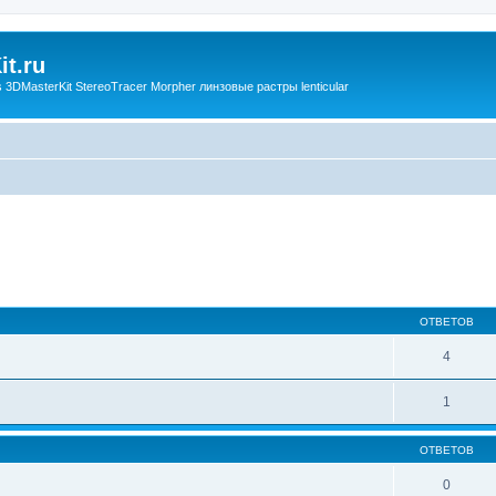
t.ru
3DMasterKit StereoTracer Morpher линзовые растры lenticular
ОТВЕТОВ
4
1
ОТВЕТОВ
0