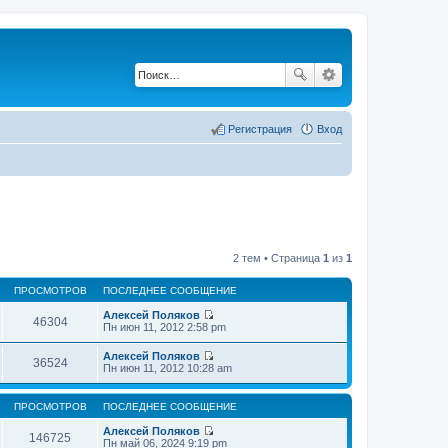
Регистрация
Вход
2 тем • Страница
1
из
1
ПРОСМОТРОВ
ПОСЛЕДНЕЕ СООБЩЕНИЕ
Алексей Поляков
46304
П
Пн июн 11, 2012 2:58 pm
е
р
Алексей Поляков
е
36524
П
Пн июн 11, 2012 10:28 am
й
е
т
р
и
е
ПРОСМОТРОВ
ПОСЛЕДНЕЕ СООБЩЕНИЕ
к
й
п
т
Алексей Поляков
о
146725
и
П
Пн май 06, 2024 9:19 pm
с