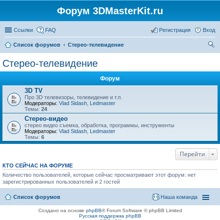
Форум 3DMasterKit.ru
Ссылки
FAQ
Регистрация
Вход
Список форумов
Стерео-телевидение
ои
Стерео-телевидение
ск
Форум
3D TV
Про 3D телевизоры, телевидение и т.п.
Модераторы:
Vlad Sidash
,
Ledmaster
Темы:
24
Стерео-видео
стерео видео съемка, обработка, программы, инструменты
Модераторы:
Vlad Sidash
,
Ledmaster
Темы:
6
Перейти
КТО СЕЙЧАС НА ФОРУМЕ
Количество пользователей, которые сейчас просматривают этот форум: нет
зарегистрированных пользователей и 2 гостей
Список форумов
Наша команда
Создано на основе
phpBB
® Forum Software © phpBB Limited
Русская поддержка phpBB