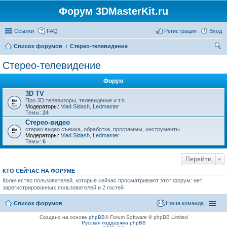
Форум 3DMasterKit.ru
Ссылки
FAQ
Регистрация
Вход
Список форумов
Стерео-телевидение
ои
Стерео-телевидение
ск
Форум
3D TV
Про 3D телевизоры, телевидение и т.п.
Модераторы:
Vlad Sidash
,
Ledmaster
Темы:
24
Стерео-видео
стерео видео съемка, обработка, программы, инструменты
Модераторы:
Vlad Sidash
,
Ledmaster
Темы:
6
Перейти
КТО СЕЙЧАС НА ФОРУМЕ
Количество пользователей, которые сейчас просматривают этот форум: нет
зарегистрированных пользователей и 2 гостей
Список форумов
Наша команда
Создано на основе
phpBB
® Forum Software © phpBB Limited
Русская поддержка phpBB