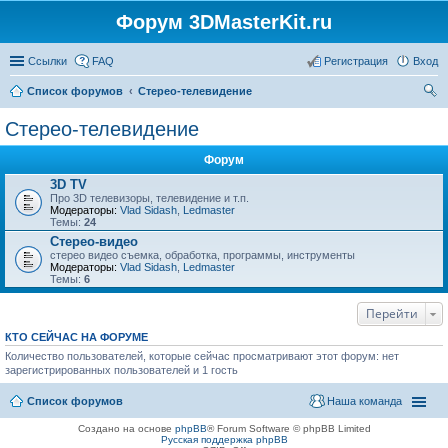
Форум 3DMasterKit.ru
Ссылки
FAQ
Регистрация
Вход
Список форумов
Стерео-телевидение
ои
Стерео-телевидение
ск
Форум
3D TV
Про 3D телевизоры, телевидение и т.п.
Модераторы:
Vlad Sidash
,
Ledmaster
Темы:
24
Стерео-видео
стерео видео съемка, обработка, программы, инструменты
Модераторы:
Vlad Sidash
,
Ledmaster
Темы:
6
Перейти
КТО СЕЙЧАС НА ФОРУМЕ
Количество пользователей, которые сейчас просматривают этот форум: нет
зарегистрированных пользователей и 1 гость
Список форумов
Наша команда
Создано на основе
phpBB
® Forum Software © phpBB Limited
Русская поддержка phpBB