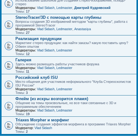
Использование шаблонов для создания стерео-изображений, псевдо-
стерео
Модераторы:
Vlad Sidash
,
Ledmaster
,
Дмитрий Кудрявский
Темы:
17
StereoTracer/3D с помощью карты глубины
Вопросы создания 3D изображений методом "карты глубины", работа с
программой StereoTracer
Модераторы:
Vlad Sidash
,
Ledmaster
,
Anastasiya
Темы:
27
Реализация продукции
Маркетинг стерео продукции: как найти заказы? какую поставить цену?
Обмен опытом
Модераторы:
Vlad Sidash
,
Ledmaster
Темы:
12
Галерея
Здесь можно размещать работы участников форума
Модераторы:
Vlad Sidash
,
Ledmaster
Темы:
11
Российский клуб ISU
Место общения для участников неформального "Клуба Стереоскопистов
ISU России"
Модераторы:
Vlad Sidash
,
Ledmaster
Темы:
3
Флейм (из искры возгорится пламя)
Общение на темы произвольные, но все-таки связанные с 3D и
программным обеспечением
Модераторы:
Vlad Sidash
,
Ledmaster
Темы:
19
Triaxes Morpher и морфинг
Обсуждение создания эффектов морфинга в программе Triaxes Morpher
Модератор:
Vlad Sidash
Темы:
2