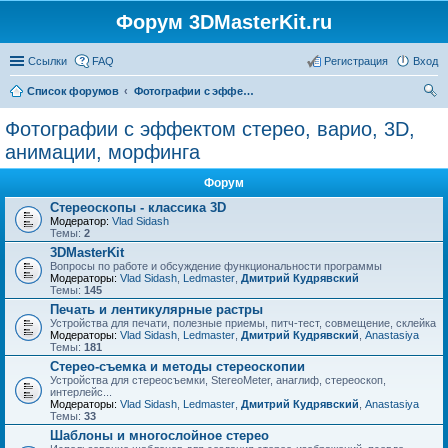
Форум 3DMasterKit.ru
Ссылки
FAQ
Регистрация
Вход
Список форумов
Фотографии с эффектом стерео, варио, 3D, анимации, морфинга
ои
Фотографии с эффектом стерео, варио, 3D,
ск
анимации, морфинга
Форум
Стереоскопы - классика 3D
Модератор:
Vlad Sidash
Темы:
2
3DMasterKit
Вопросы по работе и обсуждение функциональности программы
Модераторы:
Vlad Sidash
,
Ledmaster
,
Дмитрий Кудрявский
Темы:
145
Печать и лентикулярные растры
Устройства для печати, полезные приемы, питч-тест, совмещение, склейка
Модераторы:
Vlad Sidash
,
Ledmaster
,
Дмитрий Кудрявский
,
Anastasiya
Темы:
181
Стерео-съемка и методы стереоскопии
Устройства для стереосъемки, StereoMeter, анаглиф, стереоскоп,
интерлейс...
Модераторы:
Vlad Sidash
,
Ledmaster
,
Дмитрий Кудрявский
,
Anastasiya
Темы:
33
Шаблоны и многослойное стерео