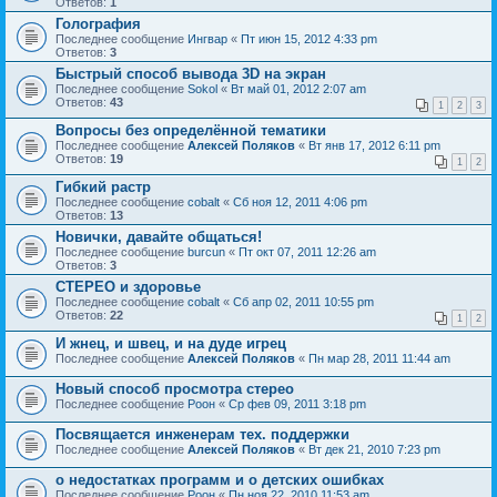
Ответов:
1
Голография
Последнее сообщение
Ингвар
«
Пт июн 15, 2012 4:33 pm
Ответов:
3
Быстрый способ вывода 3D на экран
Последнее сообщение
Sokol
«
Вт май 01, 2012 2:07 am
Ответов:
43
1
2
3
Вопросы без определённой тематики
Последнее сообщение
Алексей Поляков
«
Вт янв 17, 2012 6:11 pm
Ответов:
19
1
2
Гибкий растр
Последнее сообщение
cobalt
«
Сб ноя 12, 2011 4:06 pm
Ответов:
13
Новички, давайте общаться!
Последнее сообщение
burcun
«
Пт окт 07, 2011 12:26 am
Ответов:
3
СТЕРЕО и здоровье
Последнее сообщение
cobalt
«
Сб апр 02, 2011 10:55 pm
Ответов:
22
1
2
И жнец, и швец, и на дуде игрец
Последнее сообщение
Алексей Поляков
«
Пн мар 28, 2011 11:44 am
Новый способ просмотра стерео
Последнее сообщение
Pоон
«
Ср фев 09, 2011 3:18 pm
Посвящается инженерам тех. поддержки
Последнее сообщение
Алексей Поляков
«
Вт дек 21, 2010 7:23 pm
о недостатках программ и о детских ошибках
Последнее сообщение
Pоон
«
Пн ноя 22, 2010 11:53 am