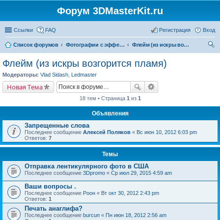
Форум 3DMasterKit.ru
Ссылки
FAQ
Регистрация
Вход
Список форумов
Фотографии с эффектом стерео, варио, 3D, анимации, морфинга
Флейм (из искры возгорится пламя)
ои
Флейм (из искры возгорится пламя)
ск
Модераторы:
Vlad Sidash
,
Ledmaster
Новая Тема
18 тем • Страница
1
из
1
Объявления
Запрещенные слова
Последнее сообщение
Алексей Поляков
«
Вс июн 10, 2012 6:03 pm
Ответов:
7
Темы
Отправка лентикулярного фото в США
Последнее сообщение
3Dpromo
«
Ср июл 29, 2015 4:59 am
Ваши вопросы .
Последнее сообщение
Pоон
«
Вт окт 30, 2012 2:43 pm
Ответов:
1
Печать анаглифа?
Последнее сообщение
burcun
«
Пн июн 18, 2012 2:56 am