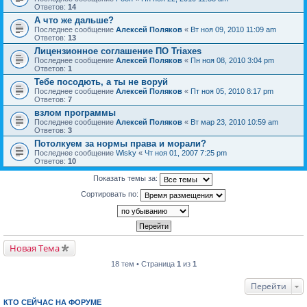
Ответов:
14
А что же дальше?
Последнее сообщение
Алексей Поляков
«
Вт ноя 09, 2010 11:09 am
Ответов:
13
Лицензионное соглашение ПО Triaxes
Последнее сообщение
Алексей Поляков
«
Пн ноя 08, 2010 3:04 pm
Ответов:
1
Тебе посодють, а ты не воруй
Последнее сообщение
Алексей Поляков
«
Пт ноя 05, 2010 8:17 pm
Ответов:
7
взлом программы
Последнее сообщение
Алексей Поляков
«
Вт мар 23, 2010 10:59 am
Ответов:
3
Потолкуем за нормы права и морали?
Последнее сообщение
Wisky
«
Чт ноя 01, 2007 7:25 pm
Ответов:
10
Показать темы за:
Сортировать по:
Новая Тема
18 тем • Страница
1
из
1
Перейти
КТО СЕЙЧАС НА ФОРУМЕ