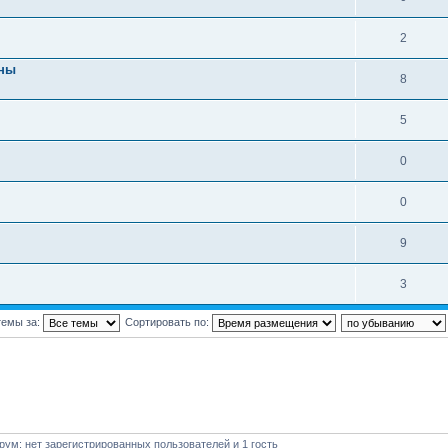
2
ины
8
5
0
0
9
3
темы за:
Сортировать по:
ум: нет зарегистрированных пользователей и 1 гость