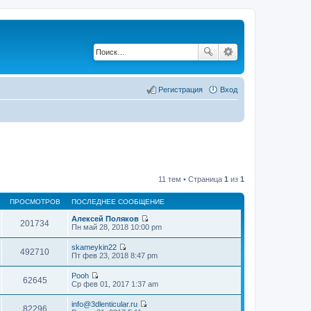
Регистрация
Вход
11 тем • Страница
1
из
1
ПРОСМОТРОВ
ПОСЛЕДНЕЕ СООБЩЕНИЕ
Алексей Поляков
201734
П
Пн май 28, 2018 10:00 pm
е
р
skameykin22
е
492710
П
Пт фев 23, 2018 8:47 pm
й
е
т
р
Pooh
и
е
62645
П
Ср фев 01, 2017 1:37 am
к
й
е
п
т
р
о
info@3dlenticular.ru
и
е
82296
с