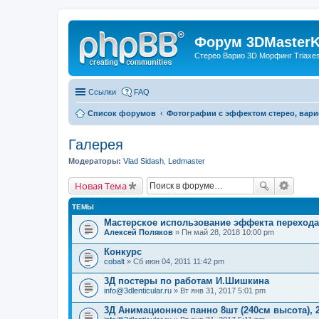
Форум 3DMasterKi
Стерео Варио 3D Морфинг Triaxes 
Ссылки
FAQ
Список форумов
Фотографии с эффектом стерео, вари
Галерея
Модераторы:
Vlad Sidash
,
Ledmaster
Новая Тема
ТЕМЫ
Мастерское использование эффекта переход
Алексей Поляков
» Пн май 28, 2018 10:00 pm
Конкурс
cobalt
» Сб июн 04, 2011 11:42 pm
3Д постеры по работам И.Шишкина
info@3dlenticular.ru
» Вт янв 31, 2017 5:01 pm
3Д Анимационное панно 8шт (240см высота), 2