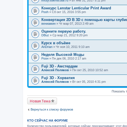
info@3dlenticular.ru
» Вт янв 31, 2017 5:11 pm
Конкурс Lenstar Lenticular Print Award
Pooh
» Сб окт 15, 2016 3:55 pm
Конвертация 2D B 3D с помощью карты глуб
вениамин
» Чт мар 07, 2013 2:49 am
Оцените первую работу.
DBuz
» Ср мар 21, 2012 9:20 pm
Курск в объёме
AnDrian
» Чт ноя 10, 2011 9:10 am
Неделя Высокой Моды
Pоон
» Пн дек 06, 2010 2:17 am
Fuji 3D - Амстердам
Алексей Поляков
» Пн окт 25, 2010 10:52 am
Fuji 3D - Хорватия
Алексей Поляков
» Вт окт 05, 2010 4:31 pm
Показать 
Новая Тема
Вернуться к списку форумов
КТО СЕЙЧАС НА ФОРУМЕ
Количество пользователей, которые сейчас просматривают этот фор