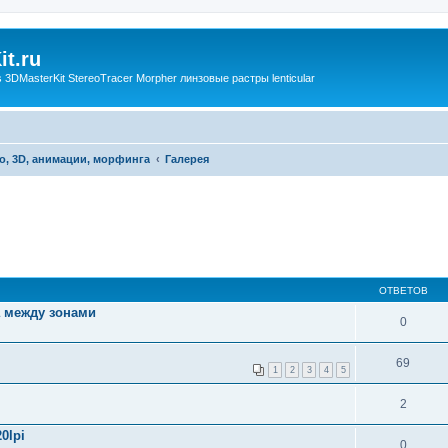
t.ru
3DMasterKit StereoTracer Morpher линзовые растры lenticular
о, 3D, анимации, морфинга
Галерея
ОТВЕТОВ
а между зонами
0
69
1
2
3
4
5
2
0lpi
0