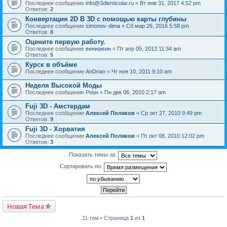
Последнее сообщение
info@3dlenticular.ru
«
Вт янв 31, 2017 4:52 pm
Ответов:
2
Конвертация 2D B 3D с помощью карты глубины
Последнее сообщение
simonov-dima
«
Сб мар 26, 2016 5:58 pm
Ответов:
8
Оцените первую работу.
Последнее сообщение
вениамин
«
Пт апр 05, 2013 11:34 am
Ответов:
5
Курск в объёме
Последнее сообщение
AnDrian
«
Чт ноя 10, 2011 9:10 am
Неделя Высокой Моды
Последнее сообщение
Pоон
«
Пн дек 06, 2010 2:17 am
Fuji 3D - Амстердам
Последнее сообщение
Алексей Поляков
«
Ср окт 27, 2010 9:49 pm
Ответов:
9
Fuji 3D - Хорватия
Последнее сообщение
Алексей Поляков
«
Пт окт 08, 2010 12:02 pm
Ответов:
3
Показать темы за:
Сортировать по:
Новая Тема
11 тем • Страница
1
из
1