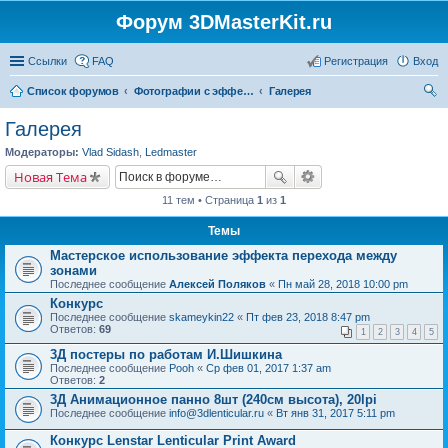
Форум 3DMasterKit.ru
Ссылки
FAQ
Регистрация
Вход
Список форумов
Фотографии с эффектом стерео, варио, 3D, анимации, морфинга
Галерея
ои
Галерея
ск
Модераторы:
Vlad Sidash
,
Ledmaster
Новая Тема
11 тем • Страница
1
из
1
Темы
Мастерское использование эффекта перехода между
зонами
Последнее сообщение
Алексей Поляков
«
Пн май 28, 2018 10:00 pm
Конкурс
Последнее сообщение
skameykin22
«
Пт фев 23, 2018 8:47 pm
Ответов:
69
1
2
3
4
5
3Д постеры по работам И.Шишкина
Последнее сообщение
Pooh
«
Ср фев 01, 2017 1:37 am
Ответов:
2
3Д Анимационное панно 8шт (240см высота), 20lpi
Последнее сообщение
info@3dlenticular.ru
«
Вт янв 31, 2017 5:11 pm
Конкурс Lenstar Lenticular Print Award