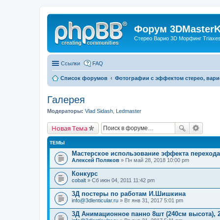
Форум 3DMasterKi
Стерео Варио 3D Морфинг Triaxes 
Ссылки
FAQ
Список форумов
Фотографии с эффектом стерео, вари
Галерея
Модераторы:
Vlad Sidash
,
Ledmaster
Новая Тема
ТЕМЫ
Мастерское использование эффекта переход
Алексей Поляков
» Пн май 28, 2018 10:00 pm
Конкурс
cobalt
» Сб июн 04, 2011 11:42 pm
3Д постеры по работам И.Шишкина
info@3dlenticular.ru
» Вт янв 31, 2017 5:01 pm
3Д Анимационное панно 8шт (240см высота), 2