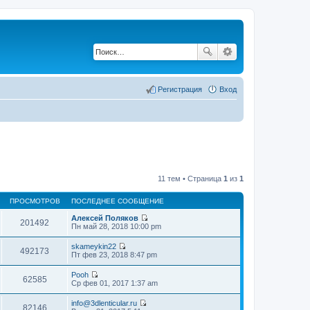
Регистрация
Вход
11 тем • Страница
1
из
1
ПРОСМОТРОВ
ПОСЛЕДНЕЕ СООБЩЕНИЕ
Алексей Поляков
201492
П
Пн май 28, 2018 10:00 pm
е
р
skameykin22
е
492173
П
Пт фев 23, 2018 8:47 pm
й
е
т
р
Pooh
и
е
62585
П
Ср фев 01, 2017 1:37 am
к
й
е
п
т
р
о
info@3dlenticular.ru
и
е
82146
с