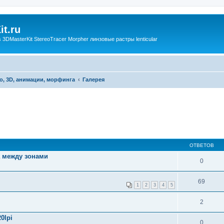
t.ru
3DMasterKit StereoTracer Morpher линзовые растры lenticular
о, 3D, анимации, морфинга
Галерея
ОТВЕТОВ
а между зонами
0
69
1
2
3
4
5
2
0lpi
0