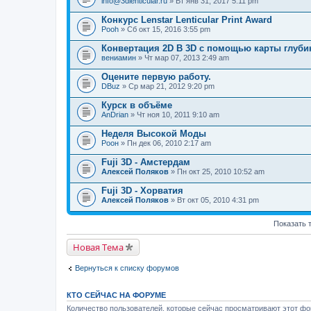
info@3dlenticular.ru
» Вт янв 31, 2017 5:11 pm
Конкурс Lenstar Lenticular Print Award
Pooh
» Сб окт 15, 2016 3:55 pm
Конвертация 2D B 3D с помощью карты глуб
вениамин
» Чт мар 07, 2013 2:49 am
Оцените первую работу.
DBuz
» Ср мар 21, 2012 9:20 pm
Курск в объёме
AnDrian
» Чт ноя 10, 2011 9:10 am
Неделя Высокой Моды
Pоон
» Пн дек 06, 2010 2:17 am
Fuji 3D - Амстердам
Алексей Поляков
» Пн окт 25, 2010 10:52 am
Fuji 3D - Хорватия
Алексей Поляков
» Вт окт 05, 2010 4:31 pm
Показать 
Новая Тема
Вернуться к списку форумов
КТО СЕЙЧАС НА ФОРУМЕ
Количество пользователей, которые сейчас просматривают этот фор