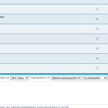
2
ины
8
5
0
0
9
3
темы за:
Сортировать по:
ум: нет зарегистрированных пользователей и 2 гостей