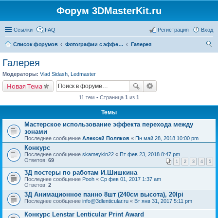
Форум 3DMasterKit.ru
Ссылки
FAQ
Регистрация
Вход
Список форумов
Фотографии с эффектом стерео, варио, 3D, анимации, морфинга
Галерея
ои
Галерея
ск
Модераторы:
Vlad Sidash
,
Ledmaster
Новая Тема
11 тем • Страница
1
из
1
Темы
Мастерское использование эффекта перехода между
зонами
Последнее сообщение
Алексей Поляков
«
Пн май 28, 2018 10:00 pm
Конкурс
Последнее сообщение
skameykin22
«
Пт фев 23, 2018 8:47 pm
Ответов:
69
1
2
3
4
5
3Д постеры по работам И.Шишкина
Последнее сообщение
Pooh
«
Ср фев 01, 2017 1:37 am
Ответов:
2
3Д Анимационное панно 8шт (240см высота), 20lpi
Последнее сообщение
info@3dlenticular.ru
«
Вт янв 31, 2017 5:11 pm
Конкурс Lenstar Lenticular Print Award