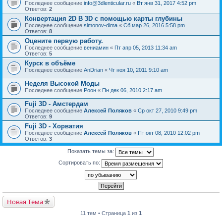
Последнее сообщение
info@3dlenticular.ru
«
Вт янв 31, 2017 4:52 pm
Ответов:
2
Конвертация 2D B 3D с помощью карты глубины
Последнее сообщение
simonov-dima
«
Сб мар 26, 2016 5:58 pm
Ответов:
8
Оцените первую работу.
Последнее сообщение
вениамин
«
Пт апр 05, 2013 11:34 am
Ответов:
5
Курск в объёме
Последнее сообщение
AnDrian
«
Чт ноя 10, 2011 9:10 am
Неделя Высокой Моды
Последнее сообщение
Pоон
«
Пн дек 06, 2010 2:17 am
Fuji 3D - Амстердам
Последнее сообщение
Алексей Поляков
«
Ср окт 27, 2010 9:49 pm
Ответов:
9
Fuji 3D - Хорватия
Последнее сообщение
Алексей Поляков
«
Пт окт 08, 2010 12:02 pm
Ответов:
3
Показать темы за:
Сортировать по:
Новая Тема
11 тем • Страница
1
из
1