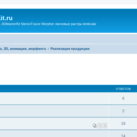
t.ru
3DMasterKit StereoTracer Morpher линзовые растры lenticular
о, 3D, анимации, морфинга
Реализация продукции
ОТВЕТОВ
6
2
19
1
2
14