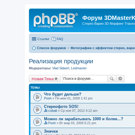
Форум 3DMasterKi
Стерео Варио 3D Морфинг Triaxes 
Ссылки
FAQ
Список форумов
Фотографии с эффектом стерео, вари
Реализация продукции
Модераторы:
Vlad Sidash
,
Ledmaster
Новая Тема
ТЕМЫ
Что будет дальше?
Pooh
» Пн июн 01, 2009 1:41 pm
Стереофото SOS!
cobalt
» Ср ноя 07, 2012 4:12 am
Д
а
Можно ли зарабатывать 1000 и более...?
н
Pooh
» Вт мар 03, 2009 6:21 pm
н
Д
а
а
Значки
я
н