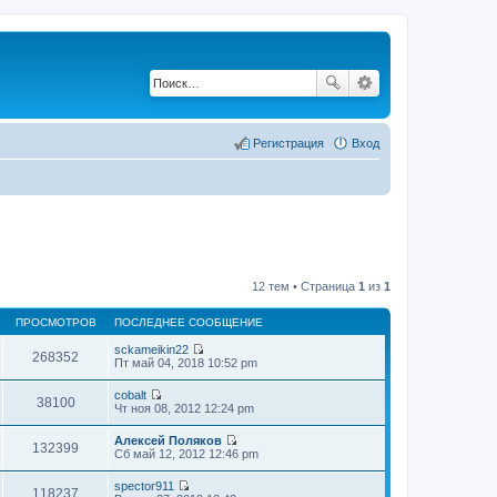
Регистрация
Вход
12 тем • Страница
1
из
1
ПРОСМОТРОВ
ПОСЛЕДНЕЕ СООБЩЕНИЕ
sckameikin22
268352
П
Пт май 04, 2018 10:52 pm
е
р
cobalt
е
38100
П
Чт ноя 08, 2012 12:24 pm
й
е
т
р
Алексей Поляков
и
е
132399
П
Сб май 12, 2012 12:46 pm
к
й
е
п
т
р
о
spector911
и
е
118237
с