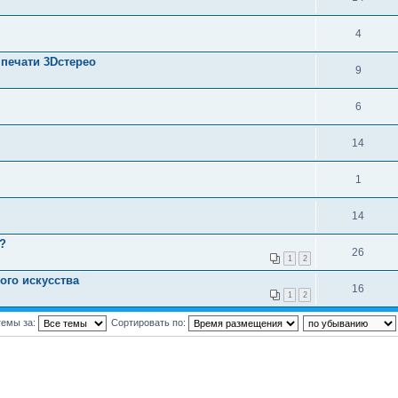
4
 печати 3Dстерео
9
6
14
1
14
?
26
1
2
ого искусства
16
1
2
темы за:
Сортировать по: