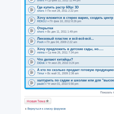
shors
т
» Ср фев 22, 2012 11:44 pm
н
е
а
м
Где купить растр 60lpi 3D
я
а
shors
т
» Пн ноя 28, 2011 2:22 pm
с
е
о
м
Хочу вложится в стерео варио, создать центр
д
а
REKOJ
» Пт фев 10, 2012 8:26 pm
е
с
р
о
Открытки
ж
д
и
shors
» Вс дек 11, 2011 1:49 pm
е
т
р
о
Линзовый пластик и всё-всё-всё...
ж
п
и
Pooh
» Пт дек 04, 2009 2:22 am
р
т
о
о
Хочу предложить в детские сады, но.....
с
п
.
mirina
» Ср янв 26, 2011 7:34 pm
р
о
Что делают китайцы?
с
.
DiDok
» Чт июл 29, 2010 3:24 pm
А кто по сколько продает готовую продукцию
Timur
» Вс май 31, 2009 2:38 am
халтурить по садам и школам или для "высок
paulvl
» Чт июл 01, 2010 5:56 pm
Показать 
Новая Тема
Вернуться к списку форумов