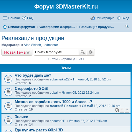
Форум 3DMasterKit.ru
Ссылки
FAQ
Регистрация
Вход
Список форумов
Фотографии с эффектом стерео, варио, 3D, анимации, морфинга
Реализация продукции
ои
Реализация продукции
ск
Модераторы:
Vlad Sidash
,
Ledmaster
Новая Тема
12 тем • Страница
1
из
1
Темы
Что будет дальше?
Последнее сообщение
sckameikin22
«
Пт май 04, 2018 10:52 pm
Ответов:
6
Стереофото SOS!
Последнее сообщение
cobalt
«
Чт ноя 08, 2012 12:24 pm
Ответов:
2
Можно ли зарабатывать 1000 и более...?
Последнее сообщение
Алексей Поляков
«
Сб май 12, 2012 12:46 pm
Ответов:
19
1
2
Значки
Последнее сообщение
spector911
«
Вт мар 27, 2012 12:43 am
Ответов:
14
Где купить растр 60lpi 3D