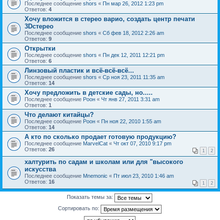
Последнее сообщение
shors
«
Пн мар 26, 2012 1:23 pm
Ответов:
4
Хочу вложится в стерео варио, создать центр печати
3Dстерео
Последнее сообщение
shors
«
Сб фев 18, 2012 2:26 am
Ответов:
9
Открытки
Последнее сообщение
shors
«
Пн дек 12, 2011 12:21 pm
Ответов:
6
Линзовый пластик и всё-всё-всё...
Последнее сообщение
shors
«
Ср ноя 23, 2011 11:35 am
Ответов:
14
Хочу предложить в детские сады, но.....
Последнее сообщение
Pоон
«
Чт янв 27, 2011 3:31 am
Ответов:
1
Что делают китайцы?
Последнее сообщение
Pоон
«
Пн ноя 22, 2010 1:55 am
Ответов:
14
А кто по сколько продает готовую продукцию?
Последнее сообщение
MarvelCat
«
Чт окт 07, 2010 9:17 pm
Ответов:
26
1
2
халтурить по садам и школам или для "высокого
искусства
Последнее сообщение
Mnemonic
«
Пт июл 23, 2010 1:46 am
Ответов:
16
1
2
Показать темы за:
Сортировать по: