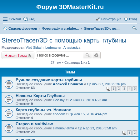
Форум 3DMasterKit.ru
Ссылки
FAQ
Регистрация
Вход
Список форумов
Фотографии с эффектом стерео, варио, 3D, анимации, морфинга
StereoTracer/3D с помощью карты глубины
ои
StereoTracer/3D с помощью карты глубины
ск
Модераторы:
Vlad Sidash
,
Ledmaster
,
Anastasiya
Новая Тема
27 тем • Страница
1
из
1
Темы
Ручное создание карты глубины
Последнее сообщение
Алексей Поляков
«
Ср июн 27, 2018 9:36 pm
Ответов:
63
1
2
3
4
5
Нюансы Карты Глубины
Последнее сообщение
CeeJay
«
Вс июн 17, 2018 4:23 am
Ответов:
9
Карта глубины vs. Новичок
Последнее сообщение
shadow
«
Ср июн 15, 2016 4:44 pm
Ответов:
4
Стерео в мultiview
Последнее сообщение
simonov-dima
«
Ср мар 23, 2016 3:58 am
Ответов:
29
1
2
я не один