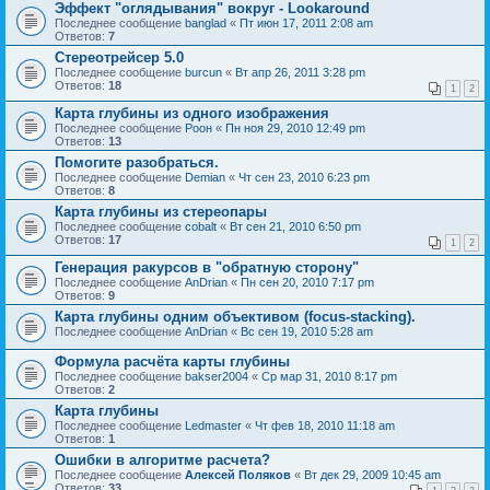
Эффект "оглядывания" вокруг - Lookaround
Последнее сообщение
banglad
«
Пт июн 17, 2011 2:08 am
Ответов:
7
Стереотрейсер 5.0
Последнее сообщение
burcun
«
Вт апр 26, 2011 3:28 pm
Ответов:
18
1
2
Карта глубины из одного изображения
Последнее сообщение
Pоон
«
Пн ноя 29, 2010 12:49 pm
Ответов:
13
Помогите разобраться.
Последнее сообщение
Demian
«
Чт сен 23, 2010 6:23 pm
Ответов:
8
Карта глубины из стереопары
Последнее сообщение
cobalt
«
Вт сен 21, 2010 6:50 pm
Ответов:
17
1
2
Генерация ракурсов в "обратную сторону"
Последнее сообщение
AnDrian
«
Пн сен 20, 2010 7:17 pm
Ответов:
9
Карта глубины одним объективом (focus-stacking).
Последнее сообщение
AnDrian
«
Вс сен 19, 2010 5:28 am
Формула расчёта карты глубины
Последнее сообщение
bakser2004
«
Ср мар 31, 2010 8:17 pm
Ответов:
2
Карта глубины
Последнее сообщение
Ledmaster
«
Чт фев 18, 2010 11:18 am
Ответов:
1
Ошибки в алгоритме расчета?
Последнее сообщение
Алексей Поляков
«
Вт дек 29, 2009 10:45 am
Ответов:
33