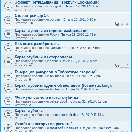
Эффект "оглядывания" вокруг - Lookaround
Последнее сообщение
banglad
«
Пт июн 17, 2011 2:08 am
Ответов:
7
Стереотрейсер 5.0
Последнее сообщение
burcun
«
Вт апр 26, 2011 3:28 pm
Ответов:
18
1
2
Карта глубины из одного изображения
Последнее сообщение
Pоон
«
Пн ноя 29, 2010 12:49 pm
Ответов:
13
Помогите разобраться.
Последнее сообщение
Demian
«
Чт сен 23, 2010 6:23 pm
Ответов:
8
Карта глубины из стереопары
Последнее сообщение
cobalt
«
Вт сен 21, 2010 6:50 pm
Ответов:
17
1
2
Генерация ракурсов в "обратную сторону"
Последнее сообщение
AnDrian
«
Пн сен 20, 2010 7:17 pm
Ответов:
9
Карта глубины одним объективом (focus-stacking).
Последнее сообщение
AnDrian
«
Вс сен 19, 2010 5:28 am
Формула расчёта карты глубины
Последнее сообщение
bakser2004
«
Ср мар 31, 2010 8:17 pm
Ответов:
2
Карта глубины
Последнее сообщение
Ledmaster
«
Чт фев 18, 2010 11:18 am
Ответов:
1
Ошибки в алгоритме расчета?
Последнее сообщение
Алексей Поляков
«
Вт дек 29, 2009 10:45 am
Ответов:
33