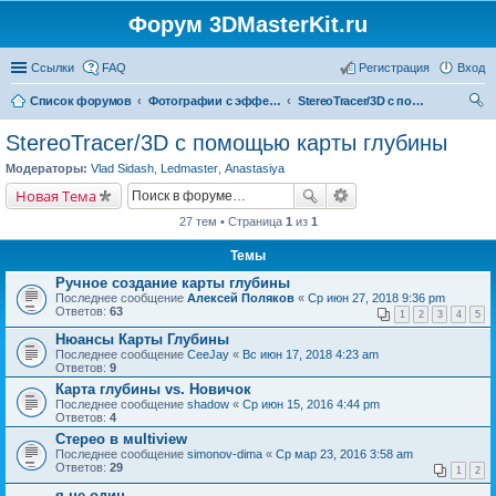
Форум 3DMasterKit.ru
Ссылки
FAQ
Регистрация
Вход
Список форумов
Фотографии с эффектом стерео, варио, 3D, анимации, морфинга
StereoTracer/3D с помощью карты глубины
ои
StereoTracer/3D с помощью карты глубины
ск
Модераторы:
Vlad Sidash
,
Ledmaster
,
Anastasiya
Новая Тема
27 тем • Страница
1
из
1
Темы
Ручное создание карты глубины
Последнее сообщение
Алексей Поляков
«
Ср июн 27, 2018 9:36 pm
Ответов:
63
1
2
3
4
5
Нюансы Карты Глубины
Последнее сообщение
CeeJay
«
Вс июн 17, 2018 4:23 am
Ответов:
9
Карта глубины vs. Новичок
Последнее сообщение
shadow
«
Ср июн 15, 2016 4:44 pm
Ответов:
4
Стерео в мultiview
Последнее сообщение
simonov-dima
«
Ср мар 23, 2016 3:58 am
Ответов:
29
1
2
я не один