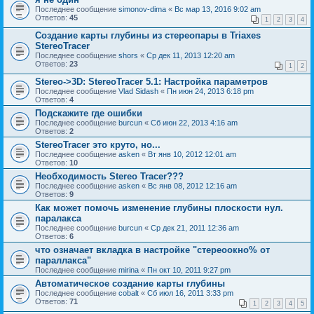
Последнее сообщение
simonov-dima
«
Вс мар 13, 2016 9:02 am
Ответов:
45
1
2
3
4
Создание карты глубины из стереопары в Triaxes
StereoTracer
Последнее сообщение
shors
«
Ср дек 11, 2013 12:20 am
Ответов:
23
1
2
Stereo->3D: StereoTracer 5.1: Настройка параметров
Последнее сообщение
Vlad Sidash
«
Пн июн 24, 2013 6:18 pm
Ответов:
4
Подскажите где ошибки
Последнее сообщение
burcun
«
Сб июн 22, 2013 4:16 am
Ответов:
2
StereoTracer это круто, но...
Последнее сообщение
asken
«
Вт янв 10, 2012 12:01 am
Ответов:
10
Необходимость Stereo Tracer???
Последнее сообщение
asken
«
Вс янв 08, 2012 12:16 am
Ответов:
9
Как может помочь изменение глубины плоскости нул.
паралакса
Последнее сообщение
burcun
«
Ср дек 21, 2011 12:36 am
Ответов:
6
что означает вкладка в настройке "стереоокно% от
параллакса"
Последнее сообщение
mirina
«
Пн окт 10, 2011 9:27 pm
Автоматическое создание карты глубины
Последнее сообщение
cobalt
«
Сб июл 16, 2011 3:33 pm
Ответов:
71
1
2
3
4
5