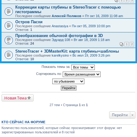
1
2
3
Коррекции карты глубины в StereoTracer с помощью
гистограммы
Последнее сообщение
Алексей Поляков
«
Пт окт 16, 2009 11:08 am
Остров Пасхи
Последнее сообщение
Anastasiya
«
Пн окт 05, 2009 10:00 pm
Ответов:
1
Преобразование обычной фотографии в 3D
Последнее сообщение
Эдуард-108
«
Вт авг 18, 2009 1:18 am
Ответов:
24
1
2
StereoTracer + 3DMasterKit: карта глубины+шаблоны
Последнее сообщение
karelkysino
«
Вс июл 19, 2009 3:26 pm
Ответов:
10
Показать темы за:
Сортировать по:
Новая Тема
27 тем • Страница
1
из
1
Перейти
КТО СЕЙЧАС НА ФОРУМЕ
Количество пользователей, которые сейчас просматривают этот форум: нет
зарегистрированных пользователей и 8 гостей