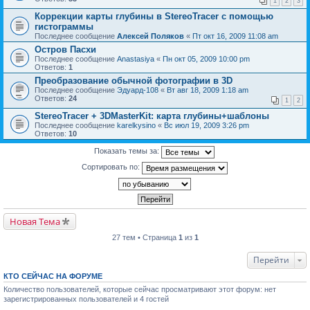
1
2
3
Коррекции карты глубины в StereoTracer с помощью
гистограммы
Последнее сообщение
Алексей Поляков
«
Пт окт 16, 2009 11:08 am
Остров Пасхи
Последнее сообщение
Anastasiya
«
Пн окт 05, 2009 10:00 pm
Ответов:
1
Преобразование обычной фотографии в 3D
Последнее сообщение
Эдуард-108
«
Вт авг 18, 2009 1:18 am
Ответов:
24
1
2
StereoTracer + 3DMasterKit: карта глубины+шаблоны
Последнее сообщение
karelkysino
«
Вс июл 19, 2009 3:26 pm
Ответов:
10
Показать темы за:
Сортировать по:
Новая Тема
27 тем • Страница
1
из
1
Перейти
КТО СЕЙЧАС НА ФОРУМЕ
Количество пользователей, которые сейчас просматривают этот форум: нет
зарегистрированных пользователей и 4 гостей