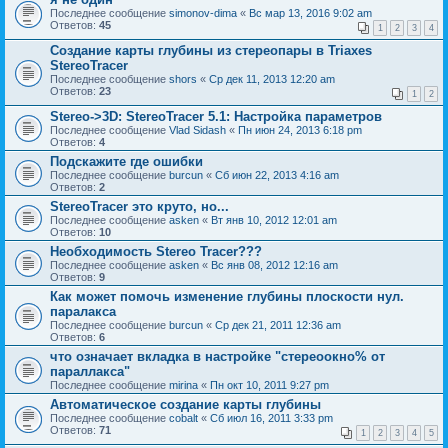
Последнее сообщение
simonov-dima
«
Вс мар 13, 2016 9:02 am
Ответов:
45
1
2
3
4
Создание карты глубины из стереопары в Triaxes
StereoTracer
Последнее сообщение
shors
«
Ср дек 11, 2013 12:20 am
Ответов:
23
1
2
Stereo->3D: StereoTracer 5.1: Настройка параметров
Последнее сообщение
Vlad Sidash
«
Пн июн 24, 2013 6:18 pm
Ответов:
4
Подскажите где ошибки
Последнее сообщение
burcun
«
Сб июн 22, 2013 4:16 am
Ответов:
2
StereoTracer это круто, но...
Последнее сообщение
asken
«
Вт янв 10, 2012 12:01 am
Ответов:
10
Необходимость Stereo Tracer???
Последнее сообщение
asken
«
Вс янв 08, 2012 12:16 am
Ответов:
9
Как может помочь изменение глубины плоскости нул.
паралакса
Последнее сообщение
burcun
«
Ср дек 21, 2011 12:36 am
Ответов:
6
что означает вкладка в настройке "стереоокно% от
параллакса"
Последнее сообщение
mirina
«
Пн окт 10, 2011 9:27 pm
Автоматическое создание карты глубины
Последнее сообщение
cobalt
«
Сб июл 16, 2011 3:33 pm
Ответов:
71
1
2
3
4
5