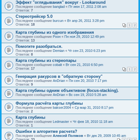
Эффект "оглядывания" вокруг - Lookaround
Последнее сообщение
banglad
«
Пт июн 17, 2011 2:08 am
Ответов:
7
Стереотрейсер 5.0
Последнее сообщение
burcun
«
Вт апр 26, 2011 3:28 pm
Ответов:
18
1
2
Карта глубины из одного изображения
Последнее сообщение
Pоон
«
Пн ноя 29, 2010 12:49 pm
Ответов:
13
Помогите разобраться.
Последнее сообщение
Demian
«
Чт сен 23, 2010 6:23 pm
Ответов:
8
Карта глубины из стереопары
Последнее сообщение
cobalt
«
Вт сен 21, 2010 6:50 pm
Ответов:
17
1
2
Генерация ракурсов в "обратную сторону"
Последнее сообщение
AnDrian
«
Пн сен 20, 2010 7:17 pm
Ответов:
9
Карта глубины одним объективом (focus-stacking).
Последнее сообщение
AnDrian
«
Вс сен 19, 2010 5:28 am
Формула расчёта карты глубины
Последнее сообщение
bakser2004
«
Ср мар 31, 2010 8:17 pm
Ответов:
2
Карта глубины
Последнее сообщение
Ledmaster
«
Чт фев 18, 2010 11:18 am
Ответов:
1
Ошибки в алгоритме расчета?
Последнее сообщение
Алексей Поляков
«
Вт дек 29, 2009 10:45 am
Ответов:
33