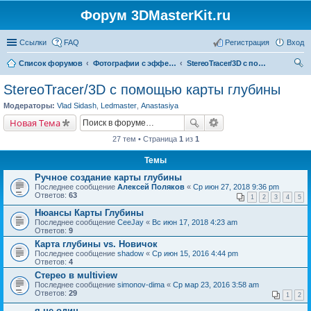
Форум 3DMasterKit.ru
Ссылки
FAQ
Регистрация
Вход
Список форумов
Фотографии с эффектом стерео, варио, 3D, анимации, морфинга
StereoTracer/3D с помощью карты глубины
ои
StereoTracer/3D с помощью карты глубины
ск
Модераторы:
Vlad Sidash
,
Ledmaster
,
Anastasiya
Новая Тема
27 тем • Страница
1
из
1
Темы
Ручное создание карты глубины
Последнее сообщение
Алексей Поляков
«
Ср июн 27, 2018 9:36 pm
Ответов:
63
1
2
3
4
5
Нюансы Карты Глубины
Последнее сообщение
CeeJay
«
Вс июн 17, 2018 4:23 am
Ответов:
9
Карта глубины vs. Новичок
Последнее сообщение
shadow
«
Ср июн 15, 2016 4:44 pm
Ответов:
4
Стерео в мultiview
Последнее сообщение
simonov-dima
«
Ср мар 23, 2016 3:58 am
Ответов:
29
1
2
я не один