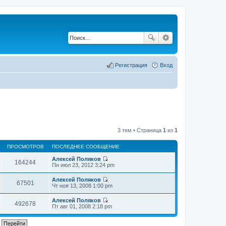
Регистрация
Вход
3 тем • Страница
1
из
1
ПРОСМОТРОВ
ПОСЛЕДНЕЕ СООБЩЕНИЕ
Алексей Поляков
164244
П
Пн июл 23, 2012 3:24 pm
е
р
Алексей Поляков
е
67501
П
Чт ноя 13, 2008 1:00 pm
й
е
т
р
Алексей Поляков
и
е
492678
П
Пт авг 01, 2008 2:18 pm
к
й
е
п
т
р
о
и
е
с