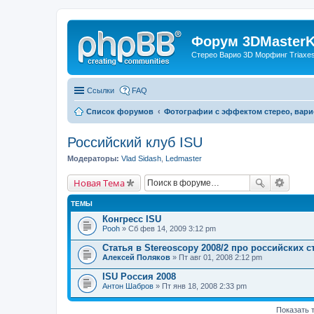
Форум 3DMasterKi
Стерео Варио 3D Морфинг Triaxes 
Ссылки
FAQ
Список форумов
Фотографии с эффектом стерео, вари
Российский клуб ISU
Модераторы:
Vlad Sidash
,
Ledmaster
Новая Тема
ТЕМЫ
Конгресс ISU
Pooh
» Сб фев 14, 2009 3:12 pm
Статья в Stereoscopy 2008/2 про российских 
Алексей Поляков
» Пт авг 01, 2008 2:12 pm
ISU Россия 2008
Антон Шабров
» Пт янв 18, 2008 2:33 pm
Показать 