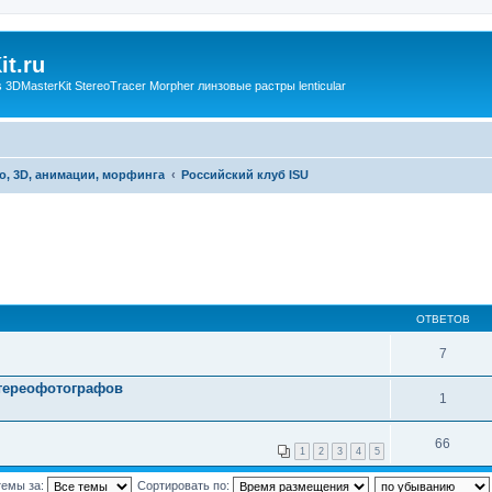
t.ru
3DMasterKit StereoTracer Morpher линзовые растры lenticular
о, 3D, анимации, морфинга
Российский клуб ISU
ОТВЕТОВ
7
стереофотографов
1
66
1
2
3
4
5
темы за:
Сортировать по: