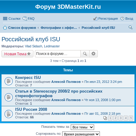
Форум 3DMasterKit.ru
Ссылки
FAQ
Регистрация
Вход
Список форумов
Фотографии с эффектом стерео, варио, 3D, анимации, морфинга
Российский клуб ISU
ои
Российский клуб ISU
ск
Модераторы:
Vlad Sidash
,
Ledmaster
Новая Тема
3 тем • Страница
1
из
1
Темы
Конгресс ISU
Последнее сообщение
Алексей Поляков
«
Пн июл 23, 2012 3:24 pm
Ответов:
7
Статья в Stereoscopy 2008/2 про российских
стереофотографов
Последнее сообщение
Алексей Поляков
«
Чт ноя 13, 2008 1:00 pm
Ответов:
1
ISU Россия 2008
Последнее сообщение
Алексей Поляков
«
Пт авг 01, 2008 2:18 pm
Ответов:
66
1
2
3
4
5
Показать темы за:
Сортировать по: