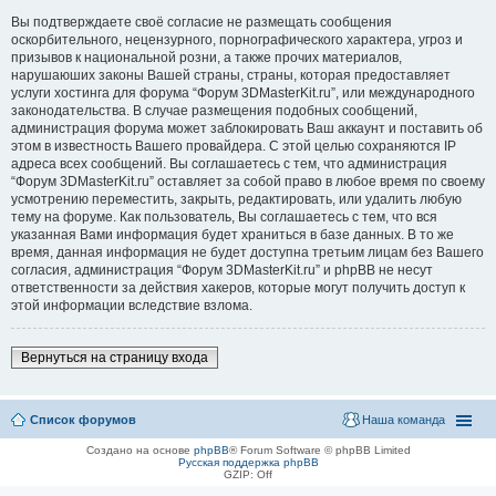
Вы подтверждаете своё согласие не размещать сообщения
оскорбительного, нецензурного, порнографического характера, угроз и
призывов к национальной розни, а также прочих материалов,
нарушаюших законы Вашей страны, страны, которая предоставляет
услуги хостинга для форума “Форум 3DMasterKit.ru”, или международного
законодательства. В случае размещения подобных сообщений,
администрация форума может заблокировать Ваш аккаунт и поставить об
этом в известность Вашего провайдера. С этой целью сохраняются IP
адреса всех сообщений. Вы соглашаетесь с тем, что администрация
“Форум 3DMasterKit.ru” оставляет за собой право в любое время по своему
усмотрению переместить, закрыть, редактировать, или удалить любую
тему на форуме. Как пользователь, Вы соглашаетесь с тем, что вся
указанная Вами информация будет храниться в базе данных. В то же
время, данная информация не будет доступна третьим лицам без Вашего
согласия, администрация “Форум 3DMasterKit.ru” и phpBB не несут
ответственности за действия хакеров, которые могут получить доступ к
этой информации вследствие взлома.
Вернуться на страницу входа
Список форумов
Наша команда
Создано на основе
phpBB
® Forum Software © phpBB Limited
Русская поддержка phpBB
GZIP: Off