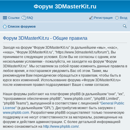
Форум 3DMasterKit.ru
Ссылки
FAQ
Регистрация
Вход
Список форумов
ои
Форум 3DMasterKit.ru - Общие правила
ск
Заходя на форум “Форум 3DMasterKit.ru” (в дальнейшем «мы», «нас»,
«наш», “Форум 3DMasterKit.ru”, “https://www.3dmasterkit.ru/forum”), Вы
принимаете следующие условия. Если Вы не согласны с одним, или
несколькими условиями - пожалуйста, не заходите на форум “Форум
3DMasterKit.ru”. Мы оставляем за собой право изменить данные правила в
любое время, и постараемся уведомить Вас об этом. Также, мы
рекомендуем Вам периодически обращаться к правилам, чтобы быть в
курсе всех изменений. Использование форума «Форум 3DMasterKit.ru»
после изменения правил подразумевает Ваше с ними согласие.
Наши форумы работают на платформе phpBB (в дальнейшем “они”, “их”,
“программное обеспечение phpBB”, “www.phpbb.com”, “phpBB Limited”,
“phpBB Teams”), выпущенной в соответствии с лицензией “
General Public
License
” (в дальнейшем “GPL”). Дистрибутив может быть загружен с
www.phpbb.com
. Разработчики phpBB осуществляют только техническую
поддержку и не несут ответственности за материалы, размещенные на
форуме и действия администрации. С более детальной информацией
можно ознакомиться на
http://www.phpbb.com/
.