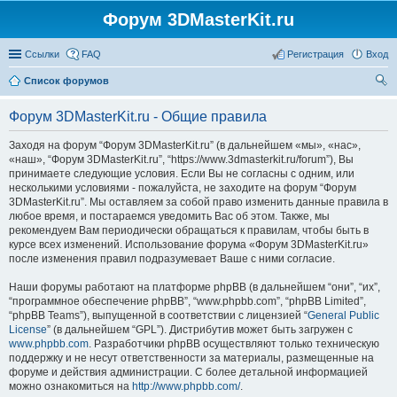
Форум 3DMasterKit.ru
Ссылки
FAQ
Регистрация
Вход
Список форумов
ои
Форум 3DMasterKit.ru - Общие правила
ск
Заходя на форум “Форум 3DMasterKit.ru” (в дальнейшем «мы», «нас»,
«наш», “Форум 3DMasterKit.ru”, “https://www.3dmasterkit.ru/forum”), Вы
принимаете следующие условия. Если Вы не согласны с одним, или
несколькими условиями - пожалуйста, не заходите на форум “Форум
3DMasterKit.ru”. Мы оставляем за собой право изменить данные правила в
любое время, и постараемся уведомить Вас об этом. Также, мы
рекомендуем Вам периодически обращаться к правилам, чтобы быть в
курсе всех изменений. Использование форума «Форум 3DMasterKit.ru»
после изменения правил подразумевает Ваше с ними согласие.
Наши форумы работают на платформе phpBB (в дальнейшем “они”, “их”,
“программное обеспечение phpBB”, “www.phpbb.com”, “phpBB Limited”,
“phpBB Teams”), выпущенной в соответствии с лицензией “
General Public
License
” (в дальнейшем “GPL”). Дистрибутив может быть загружен с
www.phpbb.com
. Разработчики phpBB осуществляют только техническую
поддержку и не несут ответственности за материалы, размещенные на
форуме и действия администрации. С более детальной информацией
можно ознакомиться на
http://www.phpbb.com/
.