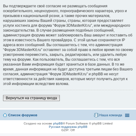
Вы подтверждаете своё согласие не размещать сообщения
оскорбительного, нецензурного, порнографического характера, угроз и
призывов к национальной розни, а также прочих материалов,
нарушаюших законы Вашей страны, страны, которая предоставляет
услуги хостинга для форума “Форум 3DMasterKit.ru”, или международного
законодательства. В случае размещения подобных сообщений,
администрация форума может заблокировать Ваш аккаунт и поставить об
этом в известность Вашего провайдера. С этой целью сохраняются IP
адреса всех сообщений. Вы соглашаетесь с тем, что администрация
“Форум 3DMasterKit.ru” оставляет за собой право в любое время по своему
усмотрению переместить, закрыть, редактировать, или удалить любую
тему на форуме. Как пользователь, Вы соглашаетесь с тем, что вся
указанная Вами информация будет храниться в базе данных. В то же
время, данная информация не будет доступна третьим лицам без Вашего
согласия, администрация “Форум 3DMasterKit.ru” и phpBB не несут
ответственности за действия хакеров, которые могут получить доступ к
этой информации вследствие взлома.
Вернуться на страницу входа
Список форумов
Наша команда
Создано на основе
phpBB
® Forum Software © phpBB Limited
Русская поддержка phpBB
GZIP: Off