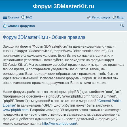
Форум 3DMasterKit.ru
Ссылки
FAQ
Регистрация
Вход
Список форумов
ои
Форум 3DMasterKit.ru - Общие правила
ск
Заходя на форум “Форум 3DMasterKit.ru” (в дальнейшем «мы», «нас»,
«наш», “Форум 3DMasterKit.ru”, “https://www.3dmasterkit.ru/forum”), Вы
принимаете следующие условия. Если Вы не согласны с одним, или
несколькими условиями - пожалуйста, не заходите на форум “Форум
3DMasterKit.ru”. Мы оставляем за собой право изменить данные правила в
любое время, и постараемся уведомить Вас об этом. Также, мы
рекомендуем Вам периодически обращаться к правилам, чтобы быть в
курсе всех изменений. Использование форума «Форум 3DMasterKit.ru»
после изменения правил подразумевает Ваше с ними согласие.
Наши форумы работают на платформе phpBB (в дальнейшем “они”, “их”,
“программное обеспечение phpBB”, “www.phpbb.com”, “phpBB Limited”,
“phpBB Teams”), выпущенной в соответствии с лицензией “
General Public
License
” (в дальнейшем “GPL”). Дистрибутив может быть загружен с
www.phpbb.com
. Разработчики phpBB осуществляют только техническую
поддержку и не несут ответственности за материалы, размещенные на
форуме и действия администрации. С более детальной информацией
можно ознакомиться на
http://www.phpbb.com/
.