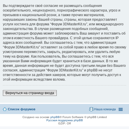
Вы подтверждаете своё согласие не размещать сообщения
оскорбительного, нецензурного, порнографического характера, угроз и
призывов к национальной розни, а также прочих материалов,
нарушаюших законы Вашей страны, страны, которая предоставляет
услуги хостинга для форума “Форум 3DMasterKit.ru”, или международного
законодательства. В случае размещения подобных сообщений,
администрация форума может заблокировать Ваш аккаунт и поставить об
этом в известность Вашего провайдера. С этой целью сохраняются IP
адреса всех сообщений. Вы соглашаетесь с тем, что администрация
“Форум 3DMasterKit.ru” оставляет за собой право в любое время по своему
усмотрению переместить, закрыть, редактировать, или удалить любую
тему на форуме. Как пользователь, Вы соглашаетесь с тем, что вся
указанная Вами информация будет храниться в базе данных. В то же
время, данная информация не будет доступна третьим лицам без Вашего
согласия, администрация “Форум 3DMasterKit.ru” и phpBB не несут
ответственности за действия хакеров, которые могут получить доступ к
этой информации вследствие взлома.
Вернуться на страницу входа
Список форумов
Наша команда
Создано на основе
phpBB
® Forum Software © phpBB Limited
Русская поддержка phpBB
GZIP: Off