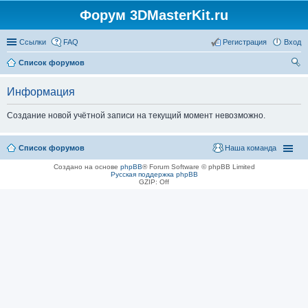
Форум 3DMasterKit.ru
Ссылки
FAQ
Регистрация
Вход
Список форумов
ои
Информация
ск
Создание новой учётной записи на текущий момент невозможно.
Список форумов
Наша команда
Создано на основе
phpBB
® Forum Software © phpBB Limited
Русская поддержка phpBB
GZIP: Off