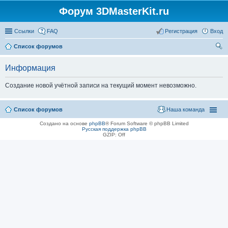
Форум 3DMasterKit.ru
Ссылки
FAQ
Регистрация
Вход
Список форумов
ои
Информация
ск
Создание новой учётной записи на текущий момент невозможно.
Список форумов
Наша команда
Создано на основе
phpBB
® Forum Software © phpBB Limited
Русская поддержка phpBB
GZIP: Off