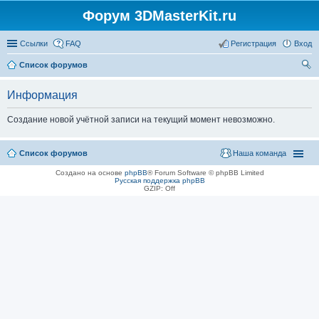
Форум 3DMasterKit.ru
Ссылки
FAQ
Регистрация
Вход
Список форумов
ои
Информация
ск
Создание новой учётной записи на текущий момент невозможно.
Список форумов
Наша команда
Создано на основе
phpBB
® Forum Software © phpBB Limited
Русская поддержка phpBB
GZIP: Off