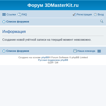
Форум 3DMasterKit.ru
Ссылки
FAQ
Регистрация
Вход
Список форумов
ои
Информация
ск
Создание новой учётной записи на текущий момент невозможно.
Список форумов
Наша команда
Создано на основе
phpBB
® Forum Software © phpBB Limited
Русская поддержка phpBB
GZIP: Off