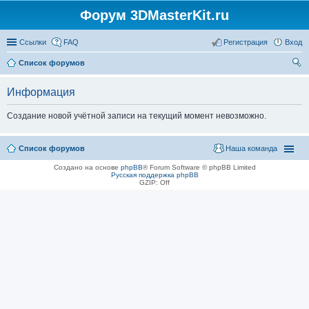
Форум 3DMasterKit.ru
Ссылки
FAQ
Регистрация
Вход
Список форумов
ои
Информация
ск
Создание новой учётной записи на текущий момент невозможно.
Список форумов
Наша команда
Создано на основе
phpBB
® Forum Software © phpBB Limited
Русская поддержка phpBB
GZIP: Off